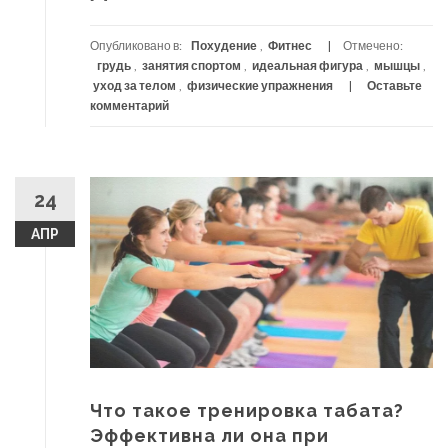
Опубликовано в:
Похудение
,
Фитнес
Отмечено:
грудь
,
занятия спортом
,
идеальная фигура
,
мышцы
,
уход за телом
,
физические упражнения
Оставьте
комментарий
24
АПР
Что такое тренировка табата?
Эффективна ли она при