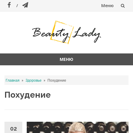
Меню
Перейти
к
содержанию
МЕНЮ
Перейти
к
»
»
Главная
Здоровье
Похудение
содержанию
Похудение
02