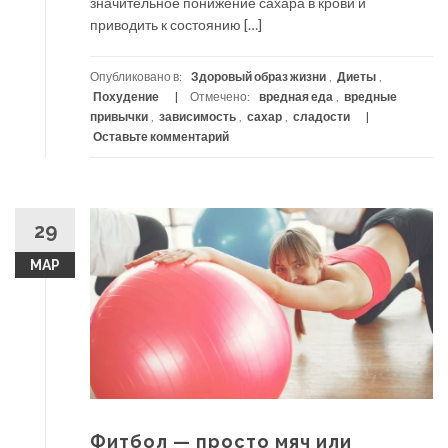
значительное понижение сахара в крови и
приводить к состоянию […]
Опубликовано в:
Здоровый образ жизни
,
Диеты
,
Похудение
Отмечено:
вредная еда
,
вредные
привычки
,
зависимость
,
сахар
,
сладости
Оставьте комментарий
29
МАР
Фитбол — просто мяч или