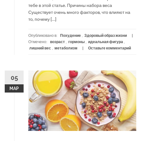
тебе в этой статье. Причины набора веса
Существует очень много факторов, что влияют на
то, почему […]
Опубликовано в:
Похудение
,
Здоровый образ жизни
Отмечено:
возраст
,
гормоны
,
идеальная фигура
,
лишний вес
,
метаболизм
Оставьте комментарий
05
МАР