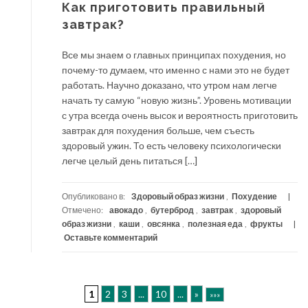
Как приготовить правильный
завтрак?
Все мы знаем о главных принципах похудения, но
почему-то думаем, что именно с нами это не будет
работать. Научно доказано, что утром нам легче
начать ту самую “новую жизнь”. Уровень мотивации
с утра всегда очень высок и вероятность приготовить
завтрак для похудения больше, чем съесть
здоровый ужин. То есть человеку психологически
легче целый день питаться […]
Опубликовано в:
Здоровый образ жизни
,
Похудение
Отмечено:
авокадо
,
бутерброд
,
завтрак
,
здоровый
образ жизни
,
каши
,
овсянка
,
полезная еда
,
фрукты
Оставьте комментарий
1
2
3
...
10
...
»
»»»