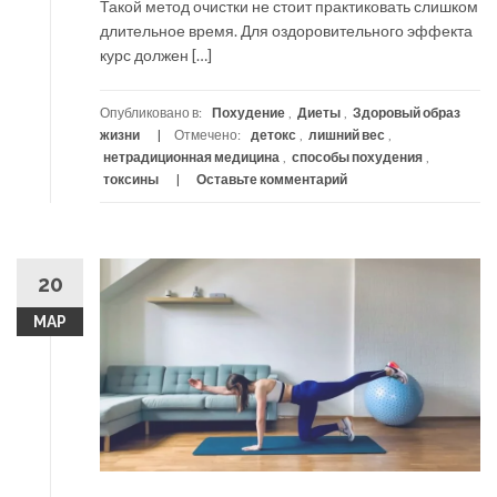
Такой метод очистки не стоит практиковать слишком
длительное время. Для оздоровительного эффекта
курс должен […]
Опубликовано в:
Похудение
,
Диеты
,
Здоровый образ
жизни
Отмечено:
детокс
,
лишний вес
,
нетрадиционная медицина
,
способы похудения
,
токсины
Оставьте комментарий
20
МАР