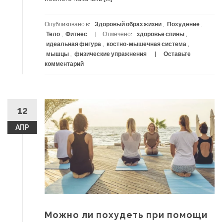
Опубликовано в:
Здоровый образ жизни
,
Похудение
,
Тело
,
Фитнес
Отмечено:
здоровье спины
,
идеальная фигура
,
костно-мышечная система
,
мышцы
,
физические упражнения
Оставьте
комментарий
12
АПР
Можно ли похудеть при помощи