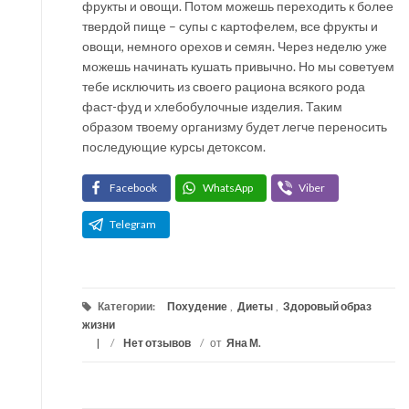
фрукты и овощи. Потом можешь переходить к более
твердой пище – супы с картофелем, все фрукты и
овощи, немного орехов и семян. Через неделю уже
можешь начинать кушать привычно. Но мы советуем
тебе исключить из своего рациона всякого рода
фаст-фуд и хлебобулочные изделия. Таким
образом твоему организму будет легче переносить
последующие курсы детоксом.
Facebook
WhatsApp
Viber
Telegram
Категории:
Похудение
,
Диеты
,
Здоровый образ
жизни
/
Нет отзывов
/
от
Яна М.