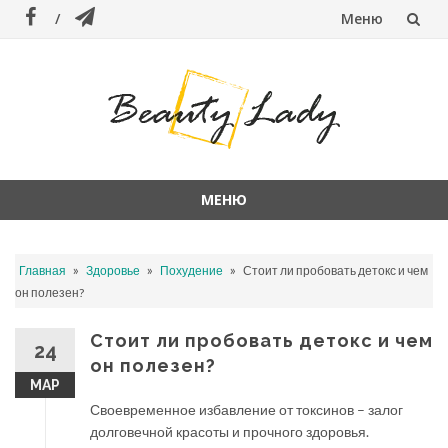
Меню
Перейти
к
содержанию
МЕНЮ
Перейти
к
»
»
»
Главная
Здоровье
Похудение
Стоит ли пробовать детокс и чем
содержанию
он полезен?
Стоит ли пробовать детокс и чем
24
он полезен?
МАР
Своевременное избавление от токсинов – залог
долговечной красоты и прочного здоровья.