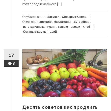
бутерброд и немного […]
Опубликовано в:
Закуски
,
Овощные блюда
Отмечено:
авокадо
,
баклажаны
,
бутерброд
,
вегетарианская кухня
,
кешью
,
овощи
,
хлеб
Оставьте комментарий
17
ЯНВ
Десять советов как продлить