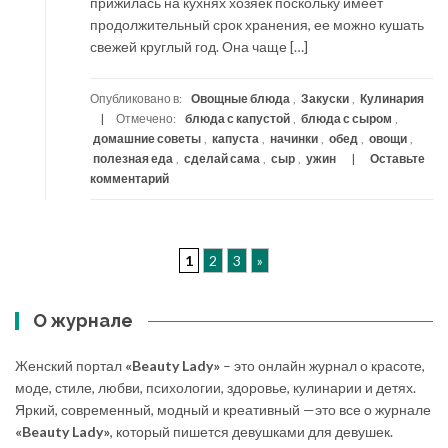
прижилась на кухнях хозяек поскольку имеет
продолжительный срок хранения, ее можно кушать
свежей круглый год. Она чаще […]
Опубликовано в:
Овощные блюда
,
Закуски
,
Кулинария
Отмечено:
блюда с капустой
,
блюда с сыром
,
домашние советы
,
капуста
,
начинки
,
обед
,
овощи
,
полезная еда
,
сделай сама
,
сыр
,
ужин
Оставьте
комментарий
1
2
3
»
О журнале
Женский портал
«Beauty Lady»
– это онлайн журнал о красоте,
моде, стиле, любви, психологии, здоровье, кулинарии и детях.
Яркий, современный, модный и креативный —это все о журнале
«Beauty Lady»
, который пишется девушками для девушек.