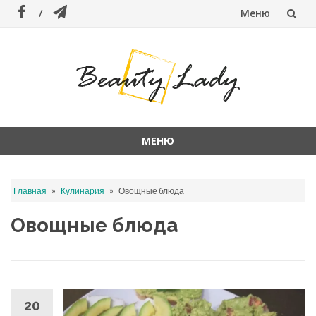
Меню
Перейти
к
содержанию
МЕНЮ
Перейти
к
»
»
Главная
Кулинария
Овощные блюда
содержанию
Овощные блюда
20