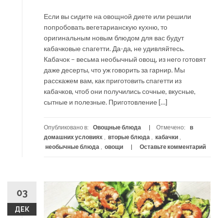
Если вы сидите на овощной диете или решили
попробовать вегетарианскую кухню, то
оригинальным новым блюдом для вас будут
кабачковые спагетти. Да-да, не удивляйтесь.
Кабачок – весьма необычный овощ, из него готовят
даже десерты, что уж говорить за гарнир. Мы
расскажем вам, как приготовить спагетти из
кабачков, чтоб они получились сочные, вкусные,
сытные и полезные. Приготовление […]
Опубликовано в:
Овощные блюда
Отмечено:
в
домашних условиях
,
вторые блюда
,
кабачки
,
необычные блюда
,
овощи
Оставьте комментарий
03
ДЕК