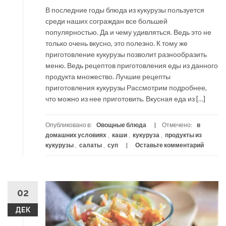
В последние годы блюда из кукурузы пользуется
среди наших сограждан все большей
популярностью. Да и чему удивляться. Ведь это не
только очень вкусно, это полезно. К тому же
приготовление кукурузы позволит разнообразить
меню. Ведь рецептов приготовления еды из данного
продукта множество. Лучшие рецепты
приготовления кукурузы Рассмотрим подробнее,
что можно из нее приготовить. Вкусная еда из […]
Опубликовано в:
Овощные блюда
Отмечено:
в
домашних условиях
,
каши
,
кукуруза
,
продукты из
кукурузы
,
салаты
,
суп
Оставьте комментарий
02
ДЕК