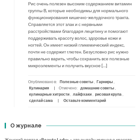
Рис очень полезен высоким содержанием витамин
группы В, которые необходимы для нормального
функционирования кишечно-желудочного тракта.
Справляется этот злак и с нервными
расстройствами благодаря лецитину и помогают
поддерживать красоту волос, здоровье кожи и
ногтей. Он имеет низкий гликемический индекс,
почти не содержит глютен. Безусловно рис нужно
правильно варить, чтобы сохранить все полезные
микроэлементы и получить вкусное […]
Опубликовано в:
Полезные советы
,
Гарниры
,
Кулинария
Отмечено:
домашние советы
,
кулинарные хитрости
,
лайфхаки
,
рисовая крупа
,
сделай сама
Оставьте комментарий
О журнале
Женский портал
«Beauty Lady»
– это онлайн журнал о красоте,