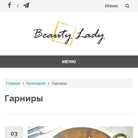
Меню
Перейти
к
содержанию
МЕНЮ
Перейти
к
»
»
Главная
Кулинария
Гарниры
содержанию
Гарниры
03