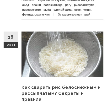
Отмечено:
европейская кухня
,
итальянская кухня
,
обед
,
овощи
,
полезная еда
,
рагу
,
рисовая крупа
,
рисовое соте
,
рыба
,
сделай сама
,
соте
,
ужин
,
французская кухня
Оставьте комментарий
18
ИЮН
Как сварить рис белоснежным и
рассыпчатым? Секреты и
правила