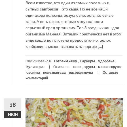
Всем известно, что один из самых полезных и
сытных завтраков – это каша. Но не все каши
одинаково полезны. Безусловно, есть полезные
каши. А есть такие, которые могут нанести
серьезный вред организму. Топ 3 вредных каш для
организма Манная. Витамин практически нет в этом
виде каш, а вот глютена предостаточно. Белок
клейковины может вызывать аллергию […]
Опубликовано в:
Готовим кашу
,
Гарниры
,
Здоровье
,
Кулинария
Отмечено:
каши
,
крупы
,
манная крупа
,
овсянка
,
полезная еда
,
рисовая крупа
Оставьте
комментарий
18
ИЮН