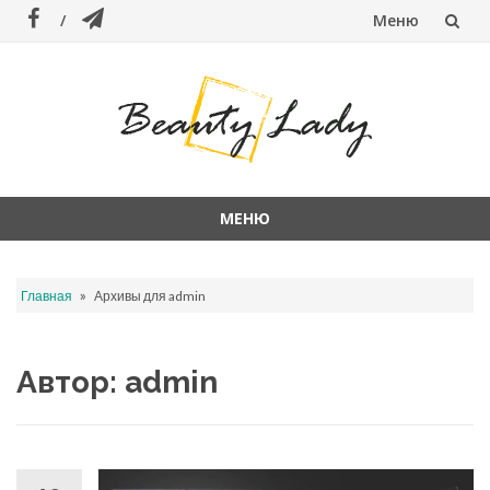
Меню
Перейти
к
содержанию
МЕНЮ
Перейти
к
»
Главная
Архивы для admin
содержанию
Автор:
admin