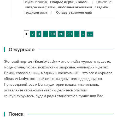
Опубликовано в:
Cвадьба и брак
,
Любовь
Отмечено:
интересные факты
,
любовные отношения
,
свадьба
,
традиции мира
Оставьте комментарий
1
2
3
...
10
20
30
...
»
»»»
О журнале
Женский портал
«Beauty Lady»
– это онлайн журнал о красоте,
моде, стиле, любви, психологии, здоровье, кулинарии и детях.
Яркий, современный, модный и креативный —это все о журнале
«Beauty Lady»
, который пишется девушками для девушек.
Присоединяйтесь и Вы к аудитории наших читательниц,
оставляйте свои комментарии, делитесь опытом,
консультируйтесь, будем рады становиться лучше для Вас.
Поиск