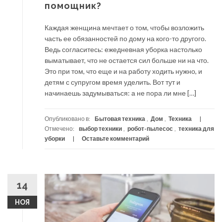
помощник?
Каждая женщина мечтает о том, чтобы возложить
часть ее обязанностей по дому на кого-то другого.
Ведь согласитесь: ежедневная уборка настолько
выматывает, что не остается сил больше ни на что.
Это при том, что еще и на работу ходить нужно, и
детям с супругом время уделить. Вот тут и
начинаешь задумываться: а не пора ли мне […]
Опубликовано в:
Бытовая техника
,
Дом
,
Техника
Отмечено:
выбор техники
,
робот-пылесос
,
техника для
уборки
Оставьте комментарий
14
НОЯ