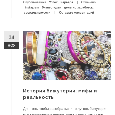
Опубликовано в:
Успех
,
Карьера
Отмечено:
instagram
,
бизнес-идеи
,
деньги
,
заработок
,
социальные сети
Оставьте комментарий
14
НОЯ
История бижутерии: мифы и
реальность
Для того, чтобы разобраться что лучше, бижутерия
или ювелирные изделия, надо понять, что такое