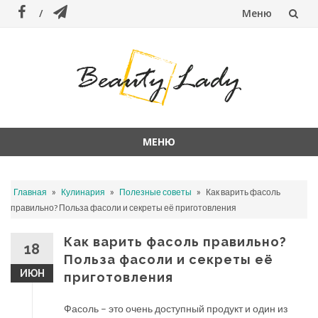
Меню
Перейти
к
содержанию
МЕНЮ
Перейти
к
»
»
»
Главная
Кулинария
Полезные советы
Как варить фасоль
содержанию
правильно? Польза фасоли и секреты её приготовления
Как варить фасоль правильно?
18
Польза фасоли и секреты её
ИЮН
приготовления
Фасоль – это очень доступный продукт и один из