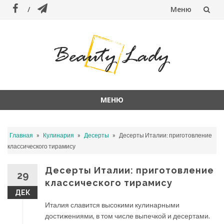
Меню
Перейти
к
содержанию
МЕНЮ
Перейти
к
»
»
»
Главная
Кулинария
Десерты
Десерты Италии: приготовление
содержанию
классического тирамису
Десерты Италии: приготовление
29
классического тирамису
ДЕК
Италия славится высокими кулинарными
достижениями, в том числе выпечкой и десертами.