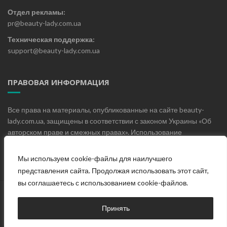
Отдел рекламы:
pr@beauty-lady.com.ua
Техническая поддержка:
support@beauty-lady.com.ua
ПРАВОВАЯ ИНФОРМАЦИЯ
Все права на материалы, опубликованные на сайте beauty-
lady.com.ua, защищены в соответствии с законом Украины «Об
авторском праве и смежных правах». Использование
материалов, опубликованных на сайте beauty-lady.com.ua без
письменного разрешения редакции не допускается.
Мы используем cookie-файлы для наилучшего
представления сайта. Продолжая использовать этот сайт,
вы соглашаетесь с использованием cookie-файлов.
Главная
О проекте
Блог
Контакты
Принять
© Женский онлайн журнал «Beauty Lady», 2019-2025