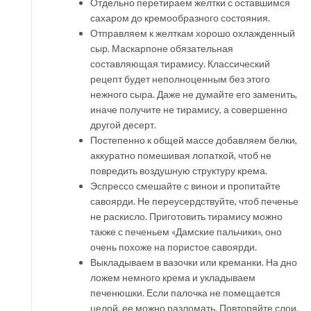
Отдельно перетираем желтки с оставшимся
сахаром до кремообразного состояния.
Отправляем к желткам хорошо охлажденный
сыр. Маскарпоне обязательная
составляющая тирамису. Классический
рецепт будет неполноценным без этого
нежного сыра. Даже не думайте его заменить,
иначе получите не тирамису, а совершенно
другой десерт.
Постепенно к общей массе добавляем белки,
аккуратно помешивая лопаткой, чтоб не
повредить воздушную структуру крема.
Эспрессо смешайте с винои и пропитайте
савоярди. Не переусердствуйте, чтоб печенье
не раскисло. Приготовить тирамису можно
также с печеньем «Дамские пальчики», оно
очень похоже на пористое савоярди.
Выкладываем в вазочки или креманки. На дно
ложем немного крема и укладываем
печенюшки. Если палочка не помещается
целой, ее можно разломать. Повторяйте слои,