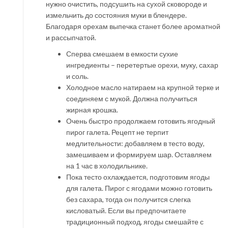
нужно очистить, подсушить на сухой сковороде и
измельчить до состояния муки в блендере.
Благодаря орехам выпечка станет более ароматной
и рассыпчатой.
Сперва смешаем в емкости сухие
ингредиенты – перетертые орехи, муку, сахар
и соль.
Холодное масло натираем на крупной терке и
соединяем с мукой. Должна получиться
жирная крошка.
Очень быстро продолжаем готовить ягодный
пирог галета. Рецепт не терпит
медлительности: добавляем в тесто воду,
замешиваем и формируем шар. Оставляем
на 1 час в холодильнике.
Пока тесто охлаждается, подготовим ягоды
для галета. Пирог с ягодами можно готовить
без сахара, тогда он получится слегка
кисловатый. Если вы предпочитаете
традиционный подход, ягоды смешайте с