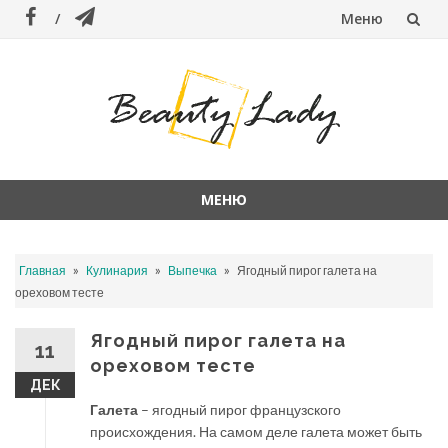
Меню
Перейти
к
содержанию
МЕНЮ
Перейти
к
»
»
»
Главная
Кулинария
Выпечка
Ягодный пирог галета на
содержанию
ореховом тесте
Ягодный пирог галета на
11
ореховом тесте
ДЕК
Галета
– ягодный пирог французского
происхождения. На самом деле галета может быть