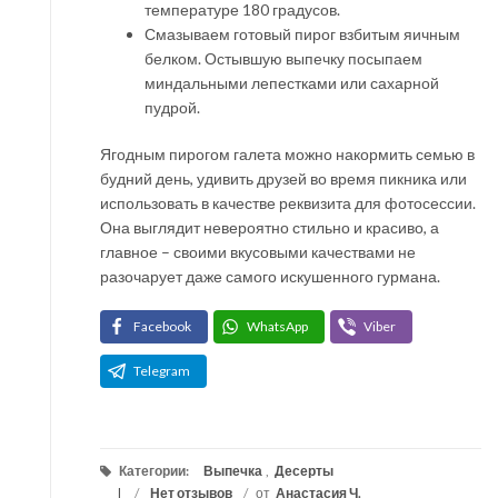
температуре 180 градусов.
Смазываем готовый пирог взбитым яичным
белком. Остывшую выпечку посыпаем
миндальными лепестками или сахарной
пудрой.
Ягодным пирогом галета можно накормить семью в
будний день, удивить друзей во время пикника или
использовать в качестве реквизита для фотосессии.
Она выглядит невероятно стильно и красиво, а
главное – своими вкусовыми качествами не
разочарует даже самого искушенного гурмана.
Facebook
WhatsApp
Viber
Telegram
Категории:
Выпечка
,
Десерты
/
Нет отзывов
/
от
Анастасия Ч.