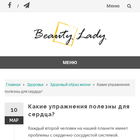
Меню
Перейти
к
содержанию
МЕНЮ
Перейти
к
»
»
»
Главная
Здоровье
Здоровый образ жизни
Какие упражнения
содержанию
полезны для сердца?
Какие упражнения полезны для
10
сердца?
МАР
Каждый второй человек на нашей планете имеет
проблемы с сердечно-сосудистой системой.