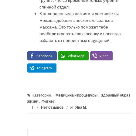
группы, что со временем только укрепит
спинной отдел.
К полноценным занятиям и растяжке ты
можешь добавить несколько сеансов
массажа. Это только поможет тебе
реабилитировать твою осанку и навсегда
избавить от неприятных ощущений.
Facebook
WhatsApp
Viber
Telegram
Категории:
Медицина и процедуры
,
Здоровый образ
жизни
,
Фитнес
/
Нет отзывов
/
от
Яна М.