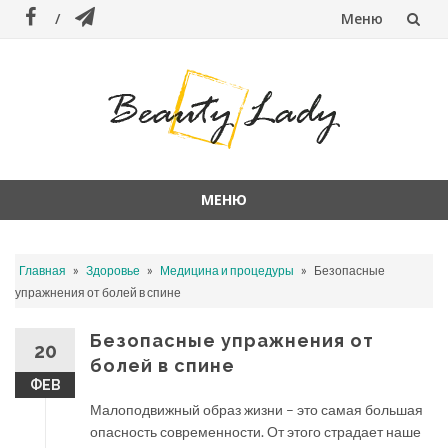
Меню
Перейти
к
содержанию
МЕНЮ
Перейти
к
»
»
»
Главная
Здоровье
Медицина и процедуры
Безопасные
содержанию
упражнения от болей в спине
Безопасные упражнения от
20
болей в спине
ФЕВ
Малоподвижный образ жизни – это самая большая
опасность современности. От этого страдает наше