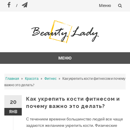
Меню
Перейти
к
содержанию
МЕНЮ
Перейти
к
»
»
»
Главная
Красота
Фитнес
Как укрепить кости фитнесом и почему
содержанию
важно это делать?
Как укрепить кости фитнесом и
20
почему важно это делать?
ЯНВ
С течением времени большинство людей все чаще
задаются желанием укрепить кости. Физические