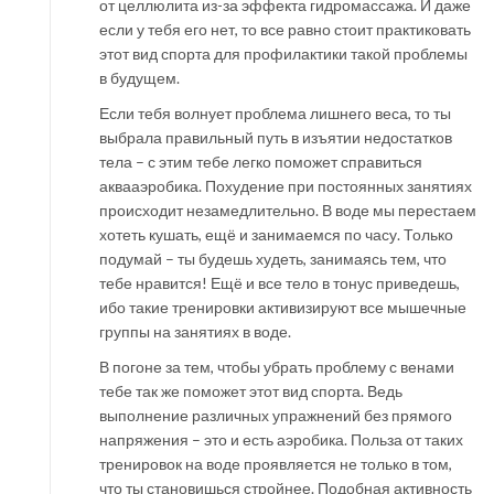
от целлюлита из-за эффекта гидромассажа. И даже
если у тебя его нет, то все равно стоит практиковать
этот вид спорта для профилактики такой проблемы
в будущем.
Если тебя волнует проблема лишнего веса, то ты
выбрала правильный путь в изъятии недостатков
тела – с этим тебе легко поможет справиться
аквааэробика. Похудение при постоянных занятиях
происходит незамедлительно. В воде мы перестаем
хотеть кушать, ещё и занимаемся по часу. Только
подумай – ты будешь худеть, занимаясь тем, что
тебе нравится! Ещё и все тело в тонус приведешь,
ибо такие тренировки активизируют все мышечные
группы на занятиях в воде.
В погоне за тем, чтобы убрать проблему с венами
тебе так же поможет этот вид спорта. Ведь
выполнение различных упражнений без прямого
напряжения – это и есть аэробика. Польза от таких
тренировок на воде проявляется не только в том,
что ты становишься стройнее. Подобная активность