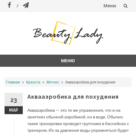
Меню
Перейти
к
содержанию
МЕНЮ
Перейти
к
»
»
»
Главная
Красота
Фитнес
Аквааэробика для похудения
содержанию
Аквааэробика для похудения
23
Аквааэробика — это те же упражнения, что и на
МАР
занятиях обычной аэробикой, но в воде. Обычно
такие тренировки проводят группами в бассейнах с
тренером. Из-за давления воды упражняться будет