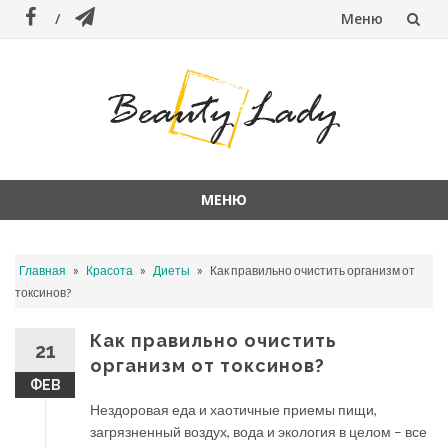
Меню
Перейти
к
содержанию
МЕНЮ
Перейти
к
»
»
»
Главная
Красота
Диеты
Как правильно очистить организм от
содержанию
токсинов?
Как правильно очистить
21
организм от токсинов?
ФЕВ
Нездоровая еда и хаотичные приемы пищи,
загрязненный воздух, вода и экология в целом – все