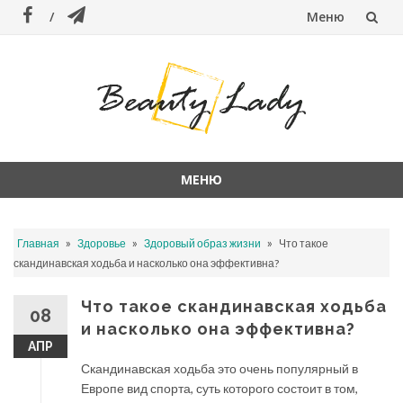
Меню
Перейти
к
содержанию
МЕНЮ
Перейти
к
»
»
»
Главная
Здоровье
Здоровый образ жизни
Что такое
содержанию
скандинавская ходьба и насколько она эффективна?
Что такое скандинавская ходьба
08
и насколько она эффективна?
АПР
Скандинавская ходьба это очень популярный в
Европе вид спорта, суть которого состоит в том,