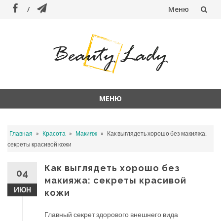
Меню
Перейти
к
содержанию
МЕНЮ
Перейти
к
»
»
»
Главная
Красота
Макияж
Как выглядеть хорошо без макияжа:
содержанию
секреты красивой кожи
Как выглядеть хорошо без
04
макияжа: секреты красивой
ИЮН
кожи
Главный секрет здорового внешнего вида