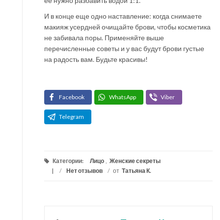
ее нужно разбавить водой 1:1.
И в конце еще одно наставление: когда снимаете
макияж усердней очищайте брови, чтобы косметика
не забивала поры. Применяйте выше
перечисленные советы и у вас будут брови густые
на радость вам. Будьте красивы!
Facebook
WhatsApp
Viber
Telegram
Категории:
Лицо
,
Женские секреты
/
Нет отзывов
/
от
Татьяна К.