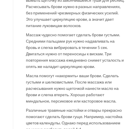
вымыть щеточку из закончившейся туши для ресниц.
Расчесывать брови нужно в разных направлениях,
без применений чрезмерных физических усилий.
Это улучшает циркуляцию крови, а значит дает
питание луковицам волосков.
Массаж чудесно помогает сделать брови густыми.
Средними пальцами рук нужно надавливать на
бровь и слегка вибрировать в течении 5 сек.
Двигаться нужно от переносицы к вискам. Три
повторения массажа ежедневно снимет усталость и
опять же наладит циркуляцию крови.
Масла помогут «накормить» ваши брови. Сделать
густыми и шелковистыми. После массажа или
расчесывания нужно щеточкой нанести масло на
брови и слегка втереть. Хорошо работают
миндальное, персиковое или касторовое масла.
Различные травяные настойки и отвары прекрасно
помогают сделать брови гуще. Например, настойка
цветов календулы. Однако перед использованием