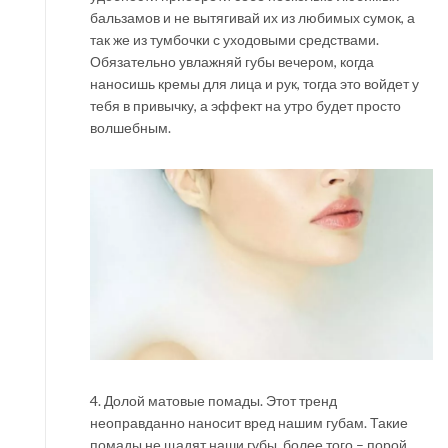
бальзамов и не вытягивай их из любимых сумок, а
так же из тумбочки с уходовыми средствами.
Обязательно увлажняй губы вечером, когда
наносишь кремы для лица и рук, тогда это войдет у
тебя в привычку, а эффект на утро будет просто
волшебным.
4. Долой матовые помады. Этот тренд
неоправданно наносит вред нашим губам. Такие
помады не щадят наши губы, более того – порой