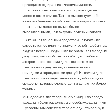
приходится отдирать их с частичками кожи.
Естественно, ни о такой мягкости речи идти не
может в таком случае. Так что мы советуем тебе
наносить бальзам на губ, а потом помаду или блеск
– так они выглядят не только более
выразительными, но и визуально увеличиваются.
5. Скажи нет тональным средствам на губах. Это
самое грустное влияние знаменитостей на обычных
людей в истории. Ведь никто не объясняет молодым
девушкам, что такой цвет на губах у их любимых
актеров на фотосессии делается совсем не
тональными средствами, а специальными
помадами и карандашами для губ. На самом деле
тональник очень пересушивает кожу губ и создает
складочки, которые очень старят и делают их более
тонкими.
Мы надеемся, что теперь многие мифы по поводу
ухода за губами развеяны, а способы ухода за ними
– усвоены. Мы советуем тебе объединять пользу и