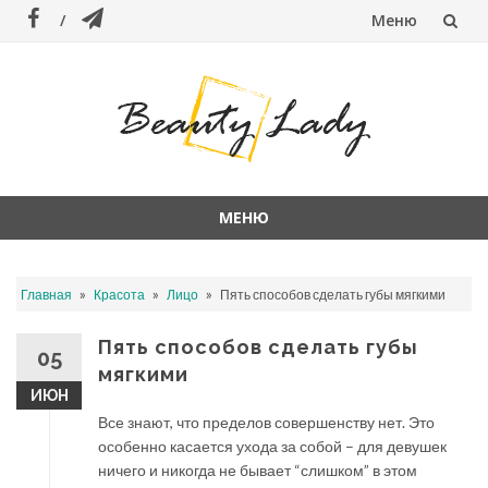
Меню
Перейти
к
содержанию
МЕНЮ
Перейти
к
»
»
»
Главная
Красота
Лицо
Пять способов сделать губы мягкими
содержанию
Пять способов сделать губы
05
мягкими
ИЮН
Все знают, что пределов совершенству нет. Это
особенно касается ухода за собой – для девушек
ничего и никогда не бывает “слишком” в этом