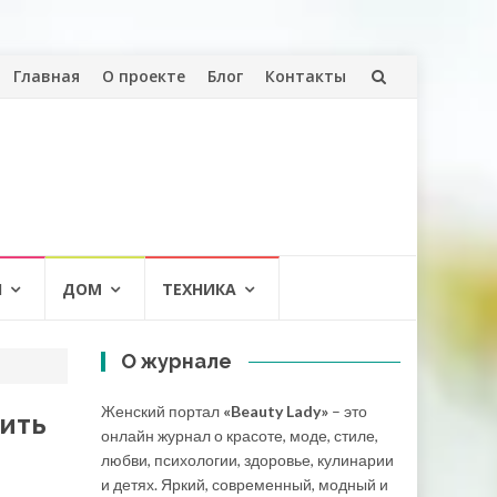
Перейти
Главная
О проекте
Блог
Контакты
к
содержанию
И
ДОМ
ТЕХНИКА
О журнале
Женский портал
«Beauty Lady»
– это
ить
онлайн журнал о красоте, моде, стиле,
любви, психологии, здоровье, кулинарии
и детях. Яркий, современный, модный и