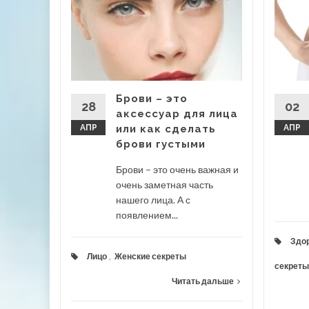
ь
ицы
аны
от
Брови – это
ют об
28
02
аксессуар для лица
АПР
или как сделать
АПР
брови густыми
Брови – это очень важная и
очень заметная часть
 дальше
нашего лица. А с
появлением...
Здор
Лицо
,
Женские секреты
секреты
Читать дальше