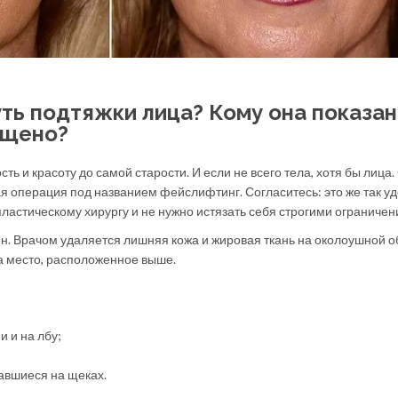
ть подтяжки лица? Кому она показан
ещено?
ь и красоту до самой старости. И если не всего тела, хотя бы лица.
я операция под названием фейслифтинг. Согласитесь: это же так уд
пластическому хирургу и не нужно истязать себя строгими ограничен
. Врачом удаляется лишняя кожа и жировая ткань на околоушной о
а место, расположенное выше.
 и на лбу;
авшиеся на щеках.