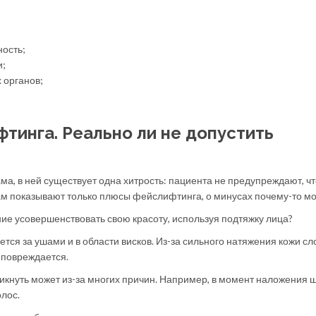
ость;
и;
 органов;
тинга. Реально ли не допустить
ма, в ней существует одна хитрость: пациента не предупреждают, ч
м показывают только плюсы фейслифтинга, о минусах почему-то мо
е усовершенствовать свою красоту, используя подтяжку лица?
тся за ушами и в области висков. Из-за сильного натяжения кожи сл
 повреждается.
никнуть может из-за многих причин. Например, в момент наложения 
олос.