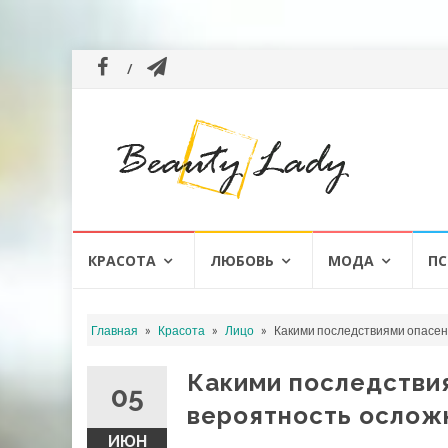
Перейти
КРАСОТА
ЛЮБОВЬ
МОДА
ПС
к
содержанию
»
»
»
Главная
Красота
Лицо
Какими последствиями опасен
Какими последствия
05
вероятность ослож
ИЮН