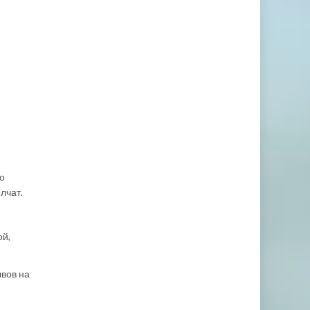
то
лчат.
ой,
швов на