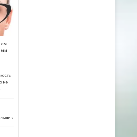
10 интересных
26
21
фактов о коже лица:
МАР
мифы и реальность
МАР
Кожа лица, это небольшой
участок кожи, по сравнению
с общей массой, за...
для
ами
Лицо
Читать дальше
Лицо
,
ркость
о не
.
альше