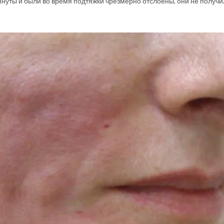
натянуты и были во время подтяжки чрезмерно отслоены, они не получ