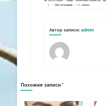
Категории:
Лицо
,
Женские секреты
,
К
/
Нет отзывов
/
от
admin
Автор записи:
admin
Похожие записи '