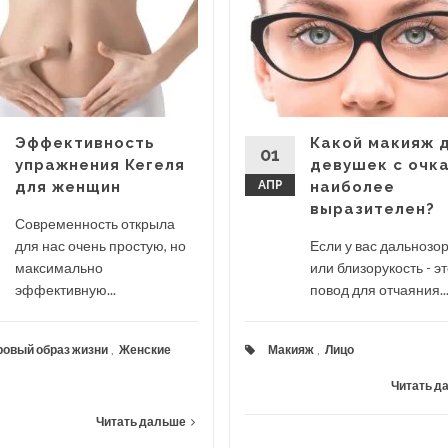
Эффективность
Какой макияж 
01
упражнения Кегеля
девушек с очк
для женщин
АПР
наиболее
выразителен?
Современность открыла
для нас очень простую, но
Если у вас дальнозо
максимально
или близорукость - эт
эффективную...
повод для отчаяния...
овый образ жизни
,
Женские
Макияж
,
Лицо
Читать д
Читать дальше