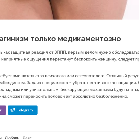
агинизм только медикаментозно
ь как защитная реакция от ЗППП, первым делом нужно обследовать
как неприятные ощущения перестанут беспокоить женщину, следует п
ребует вмешательства психолога или сексопатолога. Отличный резул
имбилдингом. Задача специалиста – убрать негативные ассоциации. 
 постыдным или унизительным, блокирующие механизмы будут сняты,
на сможет переносить половой акт абсолютно безболезненно.
r
Telegram
ы
,
Любовь
,
Секс