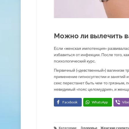
Можно ли вылечить в
Если «женская импотенция» развивалас
избавиться от инфекции. После того, 
психологический курс.
Первичный («девственный») вагинизм т
применение гипносуггестии и занятий 
секс перестанет быть чем-то грязным,
невидимый «пояс целомудрия», и женщи
Facebook
WhatsApp
Vibe
Категории:
Здоровье
,
Женские секрет