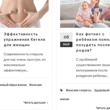
Эффективность
Как фитнес с
06
упражнения Кегеля
ребёнком пом
для женщин
МАР
похудеть посл
родов?
Современность открыла
для нас очень простую, но
С проблемой
максимально
существования лиш
эффективную...
килограммов после
рождения ребенка...
овый образ жизни
,
Женские
Женские секреты
,
Здоровый 
жизни
Читать дальше
Читать д