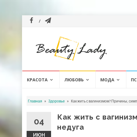
Перейти
КРАСОТА
ЛЮБОВЬ
МОДА
ПС
к
содержанию
»
»
Главная
Здоровье
Как жить с вагинизмом? Причины, сим
Как жить с вагиниз
04
недуга
ИЮН