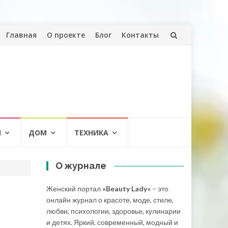
Перейти
Главная
О проекте
Блог
Контакты
к
содержанию
И
ДОМ
ТЕХНИКА
О журнале
Женский портал
«Beauty Lady»
– это
е
онлайн журнал о красоте, моде, стиле,
любви, психологии, здоровье, кулинарии
и детях. Яркий, современный, модный и