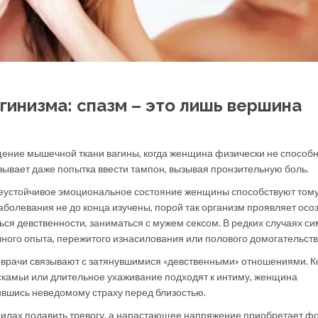
гинизма: спазм – это лишь вершина
щение мышечной ткани вагины, когда женщина физически не способ
зывает даже попытка ввести тампон, вызывая пронзительную боль.
еустойчивое эмоциональное состояние женщины способствуют тому
аболевания не до конца изучены, порой так организм проявляет осо
ся девственности, заниматься с мужем сексом. В редких случаях с
ного опыта, пережитого изнасилования или полового домогательств
 врачи связывают с затянувшимися «девственными» отношениями. К
камьи или длительное ухаживание подходят к интиму, женщина
ившись неведомому страху перед близостью.
 силах подавить тревогу, а нарастающее напряжение приобретает ф