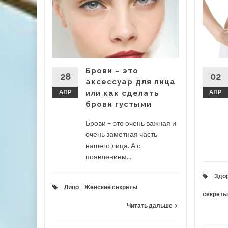
очему
и как
иться?
анность
вшей
Брови – это
28
02
аксессуар для лица
АПР
или как сделать
АПР
брови густыми
Брови – это очень важная и
ты
...
очень заметная часть
 дальше
нашего лица. А с
появлением...
Здор
Лицо
,
Женские секреты
секреты
Читать дальше