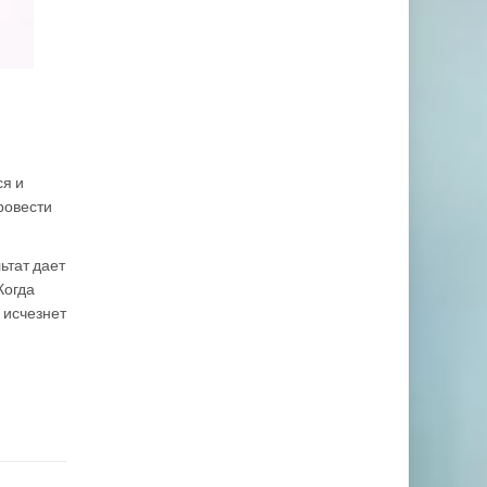
ся и
ровести
ьтат дает
Когда
 исчезнет