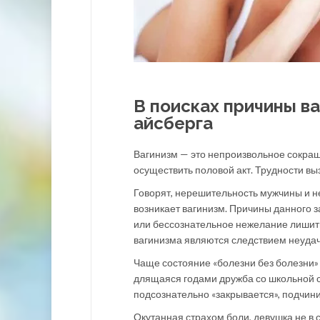
В поисках причины ва
айсберга
Вагинизм — это непроизвольное сокра
осуществить половой акт. Трудности вы
Говорят, нерешительность мужчины и н
возникает вагинизм. Причины данного з
или бессознательное нежелание лишить
вагинизма являются следствием неудач
Чаще состояние «болезни без болезни»
длящаяся годами дружба со школьной с
подсознательно «закрывается», подчин
Окутанная страхом боли, девушка не в