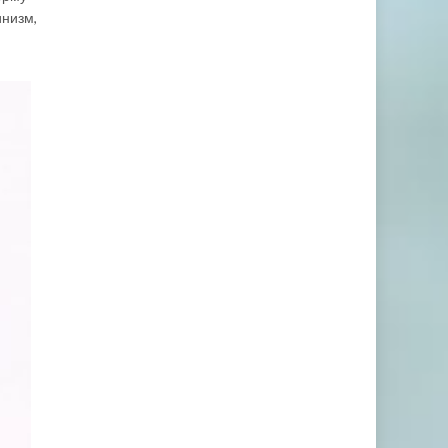
инизм,