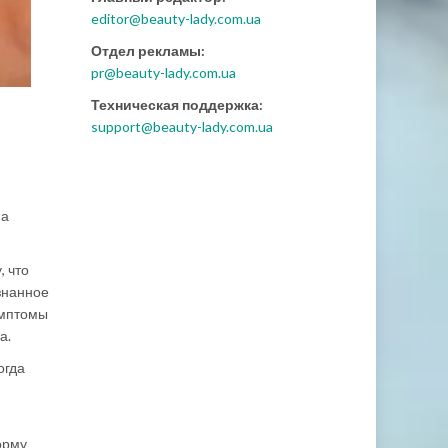
editor@beauty-lady.com.ua
Отдел рекламы:
pr@beauty-lady.com.ua
Техническая поддержка:
support@beauty-lady.com.ua
на
, что
знанное
имптомы
а.
огда
орму