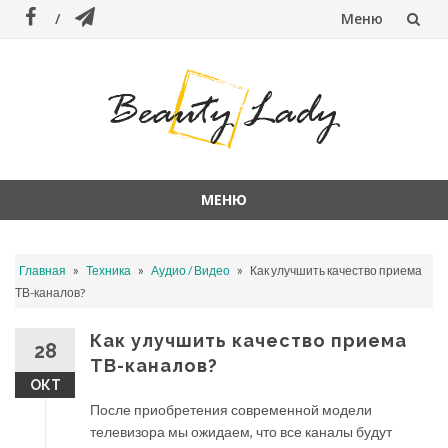
Меню
Перейти
к
содержанию
МЕНЮ
Перейти
к
»
»
»
Главная
Техника
Аудио / Видео
Как улучшить качество приема
содержанию
ТВ-каналов?
Как улучшить качество приема
28
ТВ-каналов?
ОКТ
После приобретения современной модели
телевизора мы ожидаем, что все каналы будут