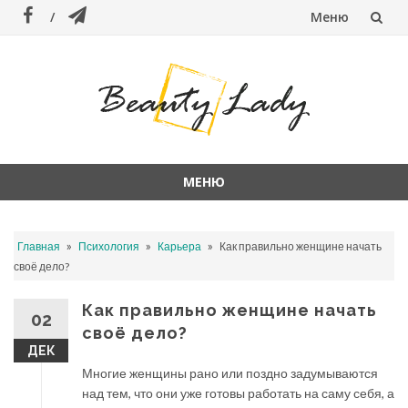
Меню
Перейти
к
содержанию
МЕНЮ
Перейти
к
»
»
»
Главная
Психология
Карьера
Как правильно женщине начать
содержанию
своё дело?
Как правильно женщине начать
02
своё дело?
ДЕК
Многие женщины рано или поздно задумываются
над тем, что они уже готовы работать на саму себя, а