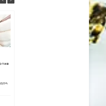
ТОП-5 ошибок в
23
10
уходе за волосами
ФЕВ
ЯНВ
Чтобы поддерживать
общий баланс свежести и
здоровья внешнего вида
стоит...
ротив
Волосы
,
Красота
Маки
Читать дальше
дура,