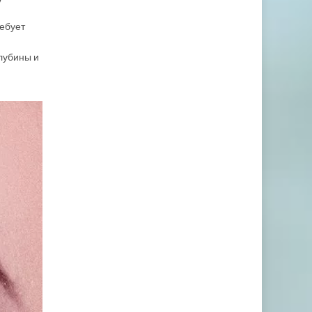
ребует
лубины и