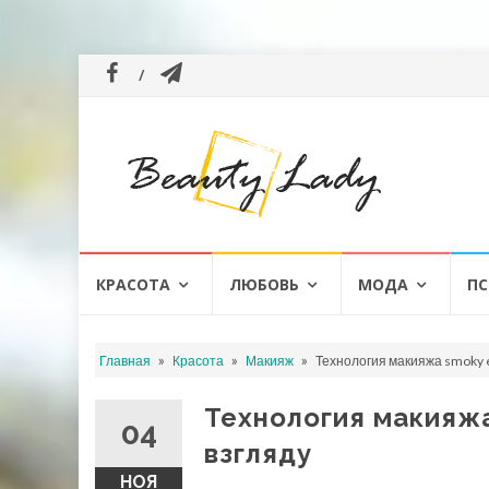
Перейти
КРАСОТА
ЛЮБОВЬ
МОДА
ПС
к
содержанию
»
»
»
Главная
Красота
Макияж
Технология макияжа smoky e
Технология макияжа
04
взгляду
НОЯ