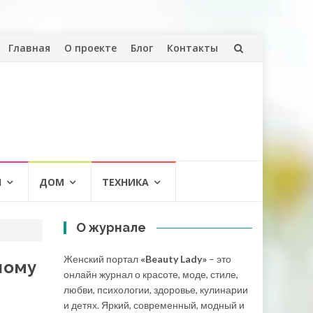
Перейти
Главная
О проекте
Блог
Контакты
к
содержанию
И
ДОМ
ТЕХНИКА
О журнале
Женский портал
«Beauty Lady»
– это
ному
онлайн журнал о красоте, моде, стиле,
любви, психологии, здоровье, кулинарии
и детях. Яркий, современный, модный и