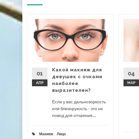
м
и его
ентах
о
строгий
Какой макияж для
01
04
девушек с очками
АПР
наиболее
МАР
выразителен?
Если у вас дальнозоркость
 дальше
или близорукость - это не
повод для отчаяния....
Макияж
,
Лицо