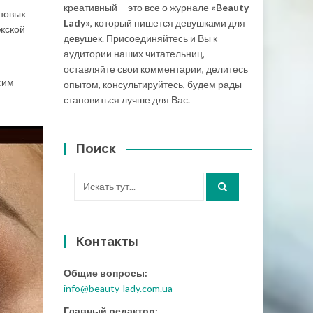
креативный —это все о журнале
«Beauty
 новых
Lady»
, который пишется девушками для
ужской
девушек. Присоединяйтесь и Вы к
аудитории наших читательниц,
оставляйте свои комментарии, делитесь
сим
опытом, консультируйтесь, будем рады
становиться лучше для Вас.
Поиск
Искать:
Контакты
Общие вопросы:
info@beauty-lady.com.ua
Главный редактор: