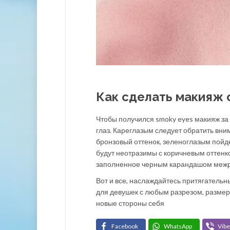
Как сделать макияж с
Чтобы получился smoky eyes макияж за 
глаз. Кареглазым следует обратить вни
бронзовый оттенок, зеленоглазым пойд
будут неотразимы с коричневым оттенко
заполненное черным карандашом межре
Вот и все, наслаждайтесь притягатель
для девушек с любым разрезом, размер
новые стороны себя
Facebook
WhatsApp
Vibe