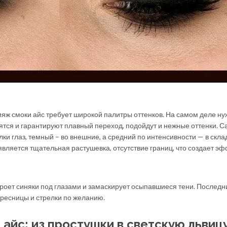
яж смоки айс требует широкой палитры оттенков. На самом деле ну
ятся и гарантируют плавный переход, подойдут и нежные оттенки. 
ки глаз, темный – во внешние, а средний по интенсивности — в склад
вляется тщательная растушевка, отсутствие границ, что создает эф
кроет синяки под глазами и замаскирует осыпавшиеся тени. Послед
ресницы и стрелки по желанию.
айс: из простушки в светскую львиц