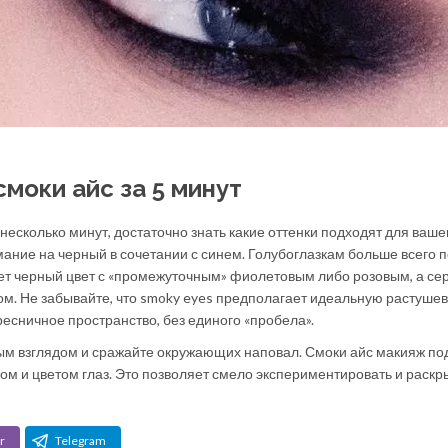
моки айс за 5 минут
несколько минут, достаточно знать какие оттенки подходят для ваше
мание на черный в сочетании с синем. Голубоглазкам больше всего 
ет черный цвет с «промежуточным» фиолетовым либо розовым, а се
м. Не забывайте, что smoky eyes предполагает идеальную растушевк
сничное пространство, без единого «пробела».
ным взглядом и сражайте окружающих наповал. Смоки айс макияж по
ом и цветом глаз. Это позволяет смело экспериментировать и раскр
r
Telegram