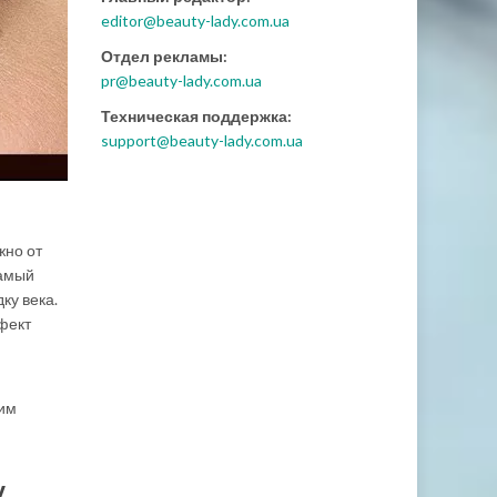
editor@beauty-lady.com.ua
Отдел рекламы:
pr@beauty-lady.com.ua
Техническая поддержка:
support@beauty-lady.com.ua
жно от
Самый
ку века.
фект
ним
у