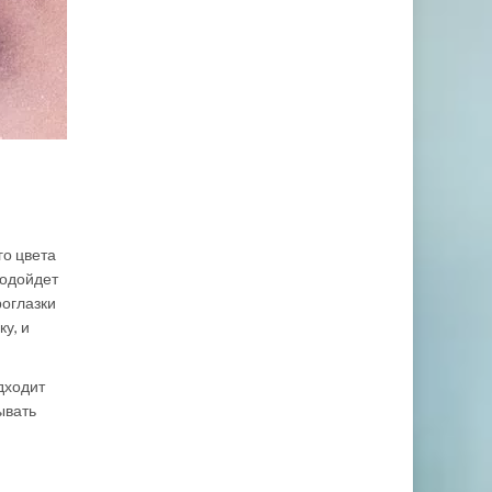
го цвета
подойдет
роглазки
у, и
дходит
ывать