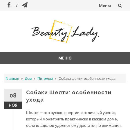
Меню
Перейти
к
содержанию
МЕНЮ
Перейти
к
»
»
»
Главная
Дом
Питомцы
Собаки Шелти: особенности ухода
содержанию
Собаки Шелти: особенности
08
ухода
НОЯ
Шелти — это вулкан энергии и отличный ученик,
который может жить практически в каждом доме,
если владелец уделяет ему достаточно внимания.