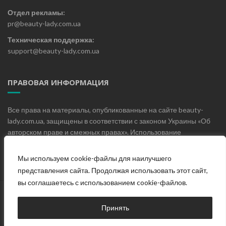
Отдел рекламы:
pr@beauty-lady.com.ua
Техническая поддержка:
support@beauty-lady.com.ua
ПРАВОВАЯ ИНФОРМАЦИЯ
Все права на материалы, опубликованные на сайте beauty-
lady.com.ua, защищены в соответствии с законом Украины «Об
авторском праве и смежных правах». Использование
материалов, опубликованных на сайте beauty-lady.com.ua без
письменного разрешения редакции не допускается.
Мы используем cookie-файлы для наилучшего
представления сайта. Продолжая использовать этот сайт,
вы соглашаетесь с использованием cookie-файлов.
Главная
О проекте
Блог
Контакты
Принять
© Женский онлайн журнал «Beauty Lady», 2019-2025