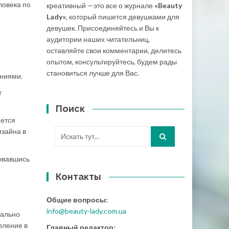
ловека по
креативный —это все о журнале
«Beauty
Lady»
, который пишется девушками для
девушек. Присоединяйтесь и Вы к
аудитории наших читательниц,
оставляйте свои комментарии, делитесь
опытом, консультируйтесь, будем рады
становиться лучше для Вас.
ениями.
т
Поиск
ается
зайна в
Искать:
ровавшись
Контакты
Общие вопросы:
info@beauty-lady.com.ua
нально
пление в
Главный редактор: