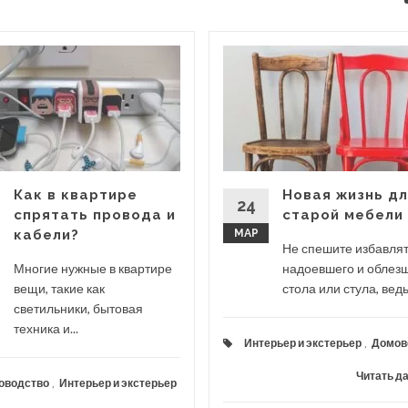
Как в квартире
Новая жизнь д
24
спрятать провода и
старой мебели
кабели?
МАР
Не спешите избавлят
Многие нужные в квартире
надоевшего и облез
вещи, такие как
стола или стула, ведь.
светильники, бытовая
техника и...
Интерьер и экстерьер
,
Домов
Читать д
оводство
,
Интерьер и экстерьер