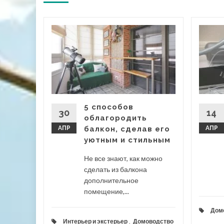
ьно
на
 идеи
я сада
сада мы
е на
5 способов
ющих
30
14
облагородить
АПР
балкон, сделав его
АПР
уютным и стильным
кстерьер
Не все знают, как можно
сделать из балкона
 дальше
дополнительное
помещение,...
Дом
Интерьер и экстерьер
,
Домоводство