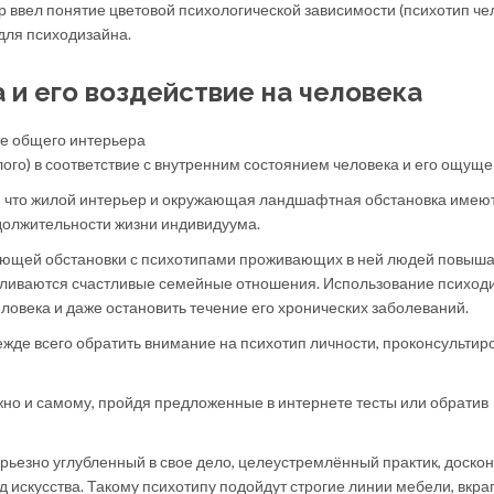
ввел понятие цветовой психологической зависимости (психотип че
 для психодизайна.
 и его воздействие на человека
ие общего интерьера
ого) в соответствие с внутренним состоянием человека и его ощущ
, что жилой интерьер и окружающая ландшафтная обстановка имею
должительности жизни индивидуума.
ающей обстановки с психотипами проживающих в ней людей повыш
вливаются счастливые семейные отношения. Использование психоди
ловека и даже остановить течение его хронических заболеваний.
де всего обратить внимание на психотип личности, проконсульти
жно и самому, пройдя предложенные в интернете тесты или обратив
ерьезно углубленный в свое дело, целеустремлённый практик, доско
 искусства. Такому психотипу подойдут строгие линии мебели, вкра