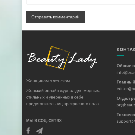
КОНТА
Общие в
info@bea
Женщинам о женском
Главный
editor@b
Женский онлайн журнал для модных,
стильных и уверенных в себе
Отдел р
представительниц прекрасного пола
pr@beaut
Техниче
МЫ В СОЦ. СЕТЯХ
support@