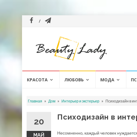
Перейти
КРАСОТА
ЛЮБОВЬ
МОДА
ПС
к
содержанию
»
»
»
Главная
Дом
Интерьер и экстерьер
Психодизайн в ин
Психодизайн в инте
20
Несомненно, каждый человек нуждаетс
МАЙ