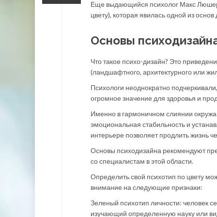
Еще выдающийся психолог Макс Люшер 
цвету), которая явилась одной из основ
Основы психодизайна
Что такое психо-дизайн? Это приведен
(ландшафтного, архитектурного или жил
Психологи неоднократно подчеркивали
огромное значение для здоровья и про
Именно в гармоничном слиянии окруж
эмоциональная стабильность и устана
интерьере позволяет продлить жизнь че
Основы психодизайна рекомендуют преж
со специалистам в этой области.
Определить свой психотип по цвету мо
внимание на следующие признаки:
Зеленый психотип личности: человек с
изучающий определенную науку или вид