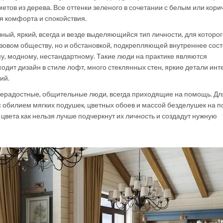
етов из дерева. Все оттенки зеленого в сочетании с белым или кор
я комфорта и спокойствия.
ный, яркий, всегда и везде выделяющийся тип личности, для которо
ызовом обществу, но и обстановкой, подкрепляющей внутреннее сос
у, модному, нестандартному. Такие люди на практике являются
одит дизайн в стиле лофт, много стеклянных стен, яркие детали инт
ий.
нерадостные, общительные люди, всегда приходящие на помощь. Дл
с обилием мягких подушек, цветных обоев и массой безделушек на п
цвета как нельзя лучше подчеркнут их личность и создадут нужную