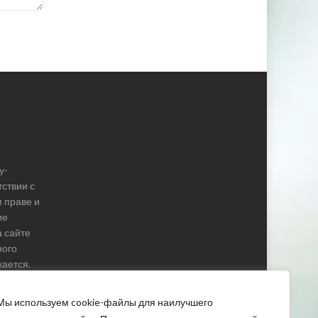
y-
тствии с
 праве и
ие
 сайте
ного
ается.
Мы используем cookie-файлы для наилучшего