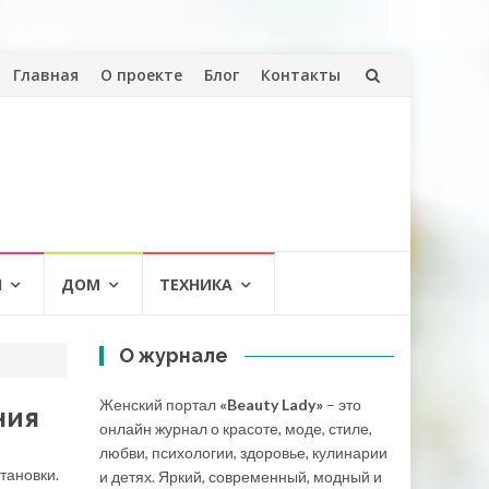
Перейти
Главная
О проекте
Блог
Контакты
к
содержанию
И
ДОМ
ТЕХНИКА
О журнале
Женский портал
«Beauty Lady»
– это
ния
онлайн журнал о красоте, моде, стиле,
любви, психологии, здоровье, кулинарии
тановки.
и детях. Яркий, современный, модный и