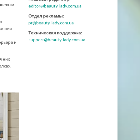
ичневым
editor@beauty-lady.com.ua
Отдел рекламы:
го
pr@beauty-lady.com.ua
тояние
Техническая поддержка:
support@beauty-lady.com.ua
ерьера и
я них
олках.