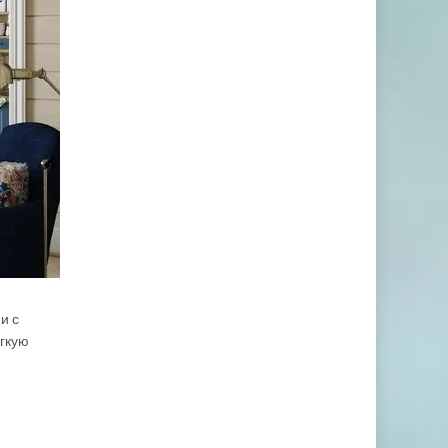
и с
ягкую