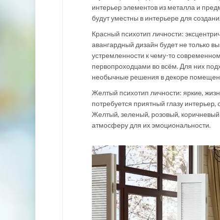
интерьер элементов из металла и предм
будут уместны в интерьере для создани
Красный психотип личности: эксцентрич
авангардный дизайн будет не только в
устремленности к чему-то современном
первопроходцами во всём. Для них подх
необычные решения в декоре помещен
Желтый психотип личности: яркие, жиз
потребуется приятный глазу интерьер, 
Желтый, зеленый, розовый, коричневый 
атмосферу для их эмоциональности.