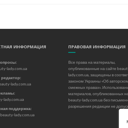
КТНАЯ ИНФОРМАЦИЯ
ПРАВОВАЯ ИНФОРМАЦИЯ
опросы:
Все права на материалы,
uty-lady.com.ua
опубликованные на сайте beaut
lady.com.ua, защищены в соотве
 редактор:
законом Украины «Об авторском
eauty-lady.com.ua
смежных правах». Использован
екламы:
материалов, опубликованных на
y-lady.com.ua
beauty-lady.com.ua без письмен
разрешения редакции не допуск
ская поддержка:
beauty-lady.com.ua