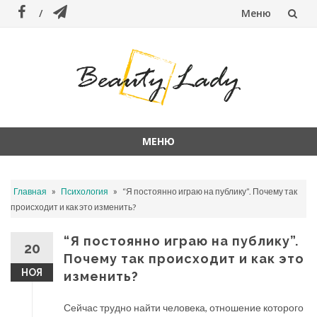
Меню
Перейти
к
содержанию
МЕНЮ
Перейти
к
»
»
Главная
Психология
“Я постоянно играю на публику”. Почему так
содержанию
происходит и как это изменить?
“Я постоянно играю на публику”.
20
Почему так происходит и как это
НОЯ
изменить?
Сейчас трудно найти человека, отношение которого