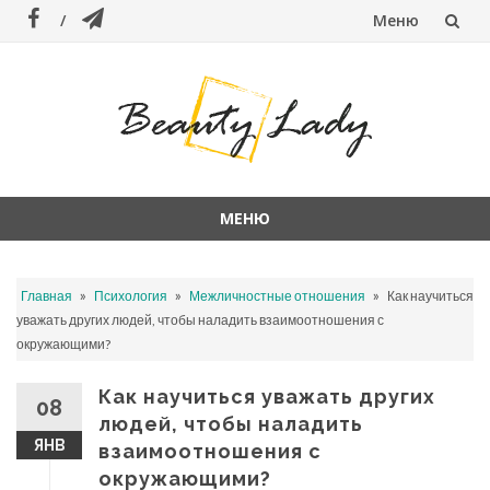
Меню
Перейти
к
содержанию
МЕНЮ
Перейти
к
»
»
»
Главная
Психология
Межличностные отношения
Как научиться
содержанию
уважать других людей, чтобы наладить взаимоотношения с
окружающими?
Как научиться уважать других
08
людей, чтобы наладить
ЯНВ
взаимоотношения с
окружающими?