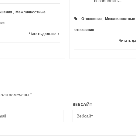
возобновить...
ошения
,
Межличностные
Отношения
,
Межличностные
ния
отношения
Читать дальше
Читать д
поля помечены
*
ВЕБСАЙТ