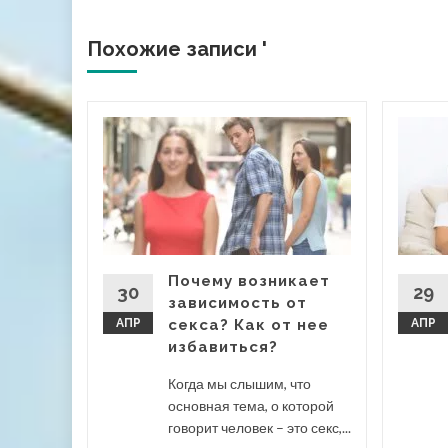
Похожие записи '
о
ты
бя,
Почему возникает
30
29
зависимость от
АПР
секса? Как от нее
АПР
избавиться?
ые
Когда мы слышим, что
основная тема, о которой
 дальше
говорит человек – это секс,...