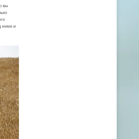
о вы
лько
ого
д ними и