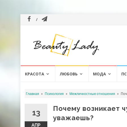
Перейти
КРАСОТА
ЛЮБОВЬ
МОДА
ПС
к
содержанию
»
»
»
Главная
Психология
Межличностные отношения
Поч
Почему возникает ч
13
уважаешь?
АПР