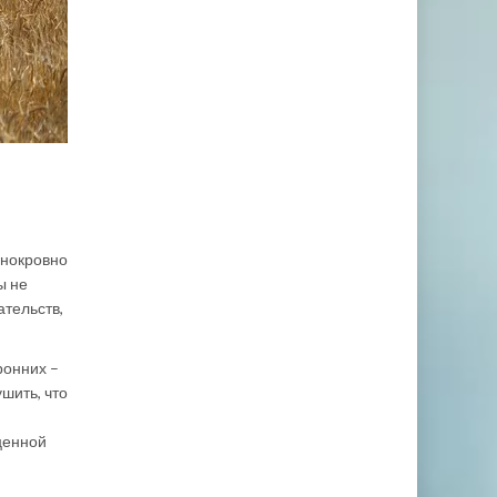
днокровно
ы не
ательств,
ронних –
шить, что
оценной