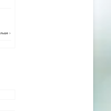
отношения
Читать дальше
альше