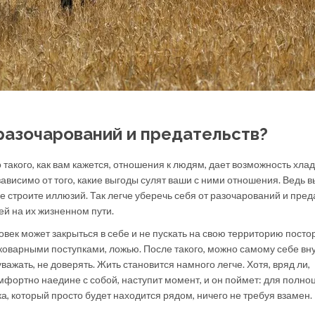
 разочарований и предательств?
такого, как вам кажется, отношения к людям, дает возможность хла
ависимо от того, какие выгоды сулят ваши с ними отношения. Ведь в
е строите иллюзий. Так легче уберечь себя от разочарований и пред
й на их жизненном пути.
овек может закрыться в себе и не пускать на свою территорию посто
коварными поступками, ложью. После такого, можно самому себе вну
важать, не доверять. Жить становится намного легче. Хотя, вряд ли,
омфортно наедине с собой, наступит момент, и он поймет: для полн
а, который просто будет находится рядом, ничего не требуя взамен.