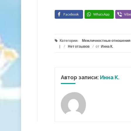
Facebook
WhatsApp
Vibe
Категории:
Межличностные отношения
/
Нет отзывов
/
от
Инна К.
Автор записи:
Инна К.