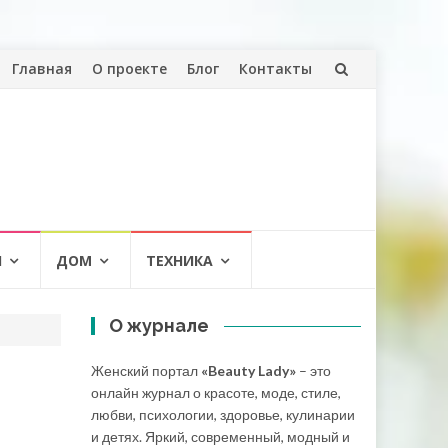
Перейти
Главная
О проекте
Блог
Контакты
к
содержанию
И
ДОМ
ТЕХНИКА
О журнале
Женский портал
«Beauty Lady»
– это
онлайн журнал о красоте, моде, стиле,
любви, психологии, здоровье, кулинарии
и детях. Яркий, современный, модный и