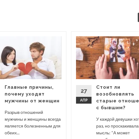
Главные причины,
Стоит ли
27
почему уходят
возобновлять
мужчины от женщин
АПР
старые отноше
с бывшим?
Разрыв отношений
мужчины и женщины всегда
У каждой девушки хо
является болезненным для
раз, но проскакивала
обеих...
мысль: “А может