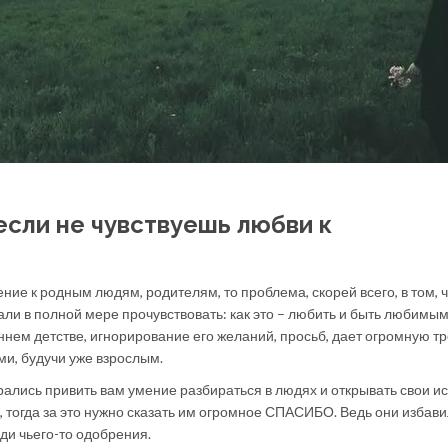
если не чувствуешь любви к
ие к родным людям, родителям, то проблема, скорей всего, в том, ч
дали в полной мере прочувствовать: как это – любить и быть любимым
ннем детстве, игнорирование его желаний, просьб, дает огромную т
ми, будучи уже взрослым.
рались привить вам умение разбираться в людях и открывать свои и
, тогда за это нужно сказать им огромное СПАСИБО. Ведь они избави
ди чьего-то одобрения.