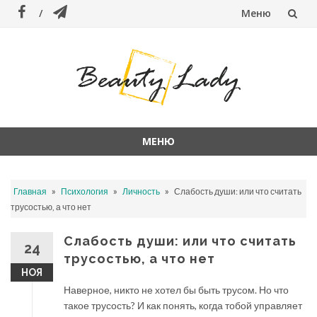
Меню
Перейти
к
содержанию
МЕНЮ
Перейти
к
»
»
»
Главная
Психология
Личность
Слабость души: или что считать
содержанию
трусостью, а что нет
Слабость души: или что считать
24
трусостью, а что нет
НОЯ
Наверное, никто не хотел бы быть трусом. Но что
такое трусость? И как понять, когда тобой управляет