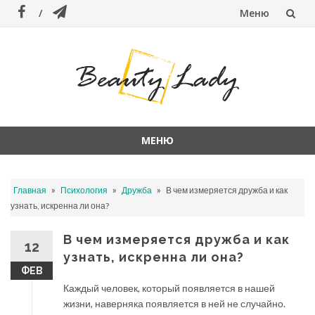
Меню
Перейти
к
содержанию
МЕНЮ
Перейти
к
»
»
»
Главная
Психология
Дружба
В чем измеряется дружба и как
содержанию
узнать, искренна ли она?
В чем измеряется дружба и как
12
узнать, искренна ли она?
ФЕВ
Каждый человек, который появляется в нашей
жизни, наверняка появляется в ней не случайно.