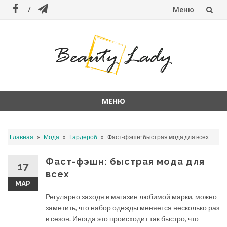
Меню
Перейти
к
содержанию
МЕНЮ
Перейти
к
»
»
»
Главная
Мода
Гардероб
Фаст-фэшн: быстрая мода для всех
содержанию
Фаст-фэшн: быстрая мода для
17
всех
МАР
Регулярно заходя в магазин любимой марки, можно
заметить, что набор одежды меняется несколько раз
в сезон. Иногда это происходит так быстро, что