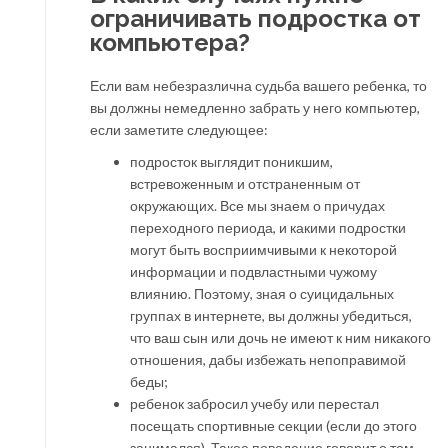
ограничивать подростка от
компьютера?
Если вам небезразлична судьба вашего ребенка, то
вы должны немедленно забрать у него компьютер,
если заметите следующее:
подросток выглядит поникшим,
встревоженным и отстраненным от
окружающих. Все мы знаем о причудах
переходного периода, и какими подростки
могут быть восприимчивыми к некоторой
информации и подвластными чужому
влиянию. Поэтому, зная о суицидальных
группах в интернете, вы должны убедиться,
что ваш сын или дочь не имеют к ним никакого
отношения, дабы избежать непоправимой
беды;
ребенок забросил учебу или перестал
посещать спортивные секции (если до этого
занимался). Такое поведение говорит о том,