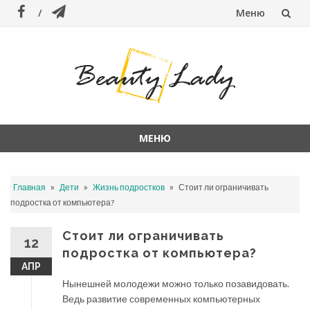
Меню
Перейти
к
содержанию
МЕНЮ
Перейти
к
»
»
»
Главная
Дети
Жизнь подростков
Стоит ли ограничивать
содержанию
подростка от компьютера?
Стоит ли ограничивать
12
подростка от компьютера?
АПР
Нынешней молодежи можно только позавидовать.
Ведь развитие современных компьютерных