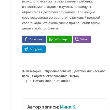
психологическими переживаниями ребенка,
связанными походами в туалет, ей следует
обратиться к детскому психологу. С помощью
советов доктора вы вернете позитивный настрой
своего чада, что очень важно при решении такой
деликатной проблемы.
Facebook
WhatsApp
Viber
Telegram
Категории:
Здоровье ребенка
,
Детский мир - всё обо
всём
,
Родительское собрание
,
Фобии
/
Нет отзывов
/
от
Инна К.
Автор записи:
Инна К.