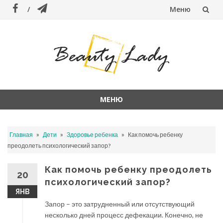
Меню
Перейти
к
содержанию
МЕНЮ
Перейти
к
»
»
»
Главная
Дети
Здоровье ребенка
Как помочь ребенку
содержанию
преодолеть психологический запор?
Как помочь ребенку преодолеть
20
психологический запор?
ЯНВ
Запор – это затрудненный или отсутствующий
несколько дней процесс дефекации. Конечно, не