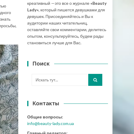
креативный —это все о журнале
«Beauty
тью
Lady»
, который пишется девушками для
одного
девушек. Присоединяйтесь и Вы к
 знать
аудитории наших читательниц,
просьбы,
оставляйте свои комментарии, делитесь
опытом, консультируйтесь, будем рады
становиться лучше для Вас.
Поиск
Искать:
Контакты
Общие вопросы:
info@beauty-lady.com.ua
Главный редактор: