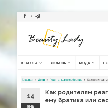
Перейти
КРАСОТА
ЛЮБОВЬ
МОДА
ПС
к
содержанию
»
»
»
Главная
Дети
Родительское собрание
Как родителям 
Как родителям реаг
14
ему братика или се
ЯНВ