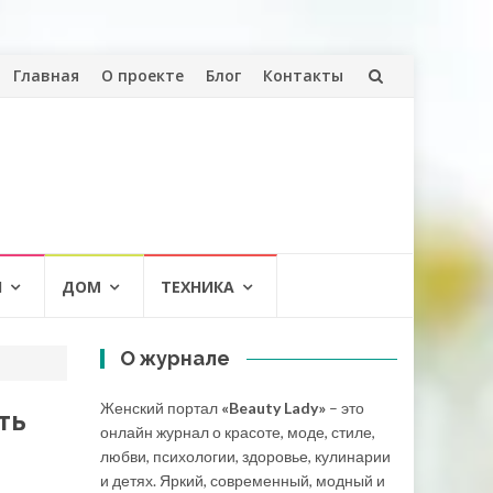
Перейти
Главная
О проекте
Блог
Контакты
к
содержанию
И
ДОМ
ТЕХНИКА
О журнале
Женский портал
«Beauty Lady»
– это
ть
онлайн журнал о красоте, моде, стиле,
любви, психологии, здоровье, кулинарии
и детях. Яркий, современный, модный и