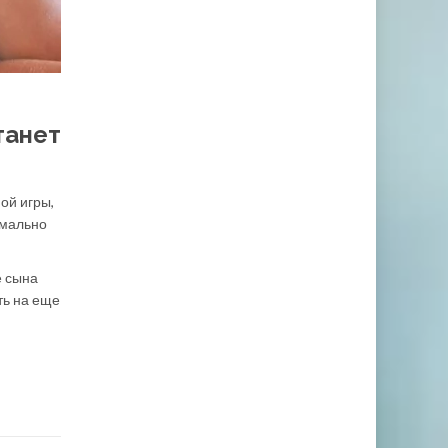
танет
ой игры,
имально
е сына
ть на еще