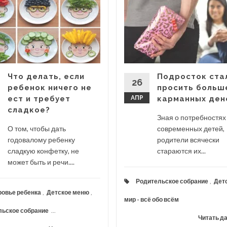
Что делать, если
Подросток ста
26
ребенок ничего не
просить больш
ест и требует
АПР
карманных ден
сладкое?
Зная о потребностях
О том, чтобы дать
современных детей,
годовалому ребенку
родители всячески
сладкую конфетку, не
стараются их...
может быть и речи....
Родительское собрание
,
Дет
овье ребенка
,
Детское меню
,
мир - всё обо всём
льское собрание
...
Читать д