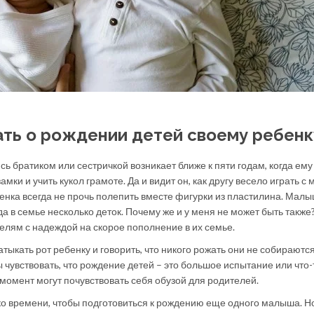
ать о рождении детей своему ребенк
ь братиком или сестричкой возникает ближе к пяти годам, когда ему
амки и учить кукол грамоте. Да и видит он, как другу весело играть 
ренка всегда не прочь полепить вместе фигурки из пластилина. Малы
гда в семье несколько деток. Почему же и у меня не может быть также
елям с надеждой на скорое пополнение в их семье.
тыкать рот ребенку и говорить, что никого рожать они не собираются
 чувствовать, что рождение детей – это большое испытание или что-
момент могут почувствовать себя обузой для родителей.
о времени, чтобы подготовиться к рождению еще одного малыша. Н