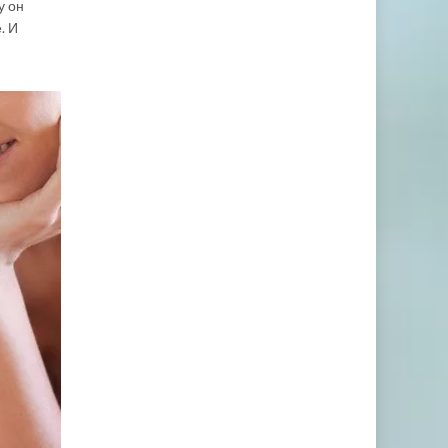
у он
. И