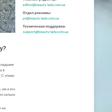
editor@beauty-lady.com.ua
Отдел рекламы:
pr@beauty-lady.com.ua
Техническая поддержка:
support@beauty-lady.com.ua
у?
с младшим
ш в
? С этими
, им и его
то сильно
о не