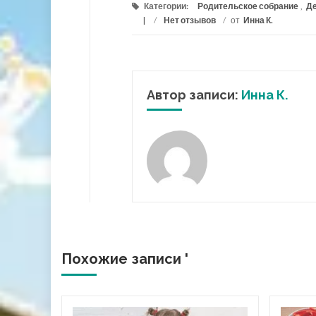
Категории:
Родительское собрание
,
Де
/
Нет отзывов
/
от
Инна К.
Автор записи:
Инна К.
Похожие записи '