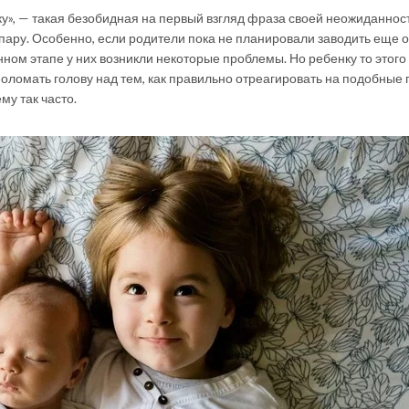
ку», — такая безобидная на первый взгляд фраза своей неожиданнос
пару. Особенно, если родители пока не планировали заводить еще 
ном этапе у них возникли некоторые проблемы. Но ребенку то этого
оломать голову над тем, как правильно отреагировать на подобные 
му так часто.