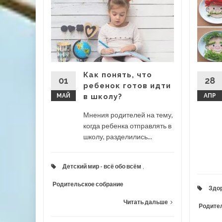
чать
ь с
яется
ментом
Как понять, что
роцесс...
01
28
ребенок готов идти
МАЙ
в школу?
АПР
Мнения родителей на тему,
когда ребенка отправлять в
школу, разделились...
 дальше
Детский мир - всё обо всём
,
Родительское собрание
Здор
Читать дальше
Родите