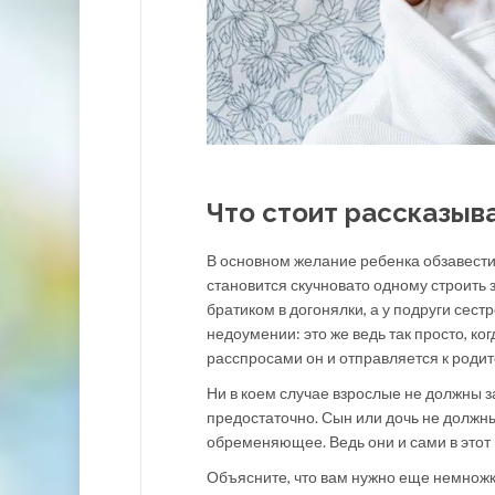
Что стоит рассказыв
В основном желание ребенка обзавестис
становится скучновато одному строить з
братиком в догонялки, а у подруги сест
недоумении: это же ведь так просто, ко
расспросами он и отправляется к родит
Ни в коем случае взрослые не должны за
предостаточно. Сын или дочь не должны
обременяющее. Ведь они и сами в этот 
Объясните, что вам нужно еще немножк