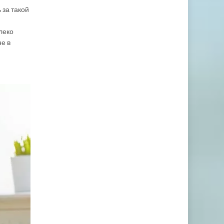
 за такой
леко
не в