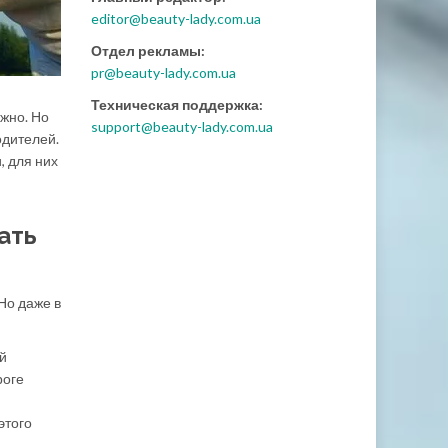
editor@beauty-lady.com.ua
Отдел рекламы:
pr@beauty-lady.com.ua
Техническая поддержка:
жно. Но
support@beauty-lady.com.ua
одителей.
, для них
ать
Но даже в
ой
роге
этого