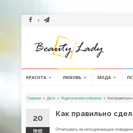
Перейти
КРАСОТА
ЛЮБОВЬ
МОДА
ПС
к
содержанию
»
»
»
Главная
Дети
Родительское собрание
Как правильно
Как правильно сдел
20
Отчитывать за неподлежащее поведение
ЯНВ