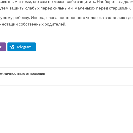
ивотным и теми, кто сам не может себя защитить. Наоборот, вы дол
утем защиты слабых перед сильными, маленьких перед старшими».
ужому ребенку. Иногда, слова постороннего человека заставляют де
 нотации собственных родителей.
r
Telegram
ежличностные отношения