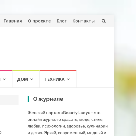
Перейти
Главная
О проекте
Блог
Контакты
к
содержанию
И
ДОМ
ТЕХНИКА
О журнале
Женский портал
«Beauty Lady»
– это
онлайн журнал о красоте, моде, стиле,
любви, психологии, здоровье, кулинарии
о
и детях. Яркий, современный, модный и