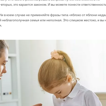
вторых, это карается законом. И вы можете понести ответственность
 Ни в коем случае не применяйте фразы типа «яблоко от яблони неда
й неблагополучная семья или неполная. Это слишком жестоко, и вы 
и.