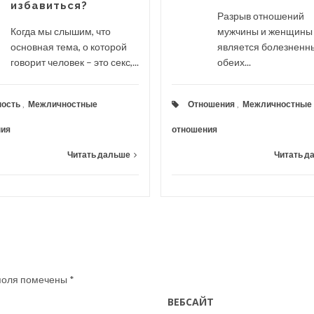
избавиться?
Разрыв отношений
Когда мы слышим, что
мужчины и женщины 
основная тема, о которой
является болезненн
говорит человек – это секс,...
обеих...
ность
,
Межличностные
Отношения
,
Межличностные
ния
отношения
Читать дальше
Читать д
поля помечены
*
ВЕБСАЙТ