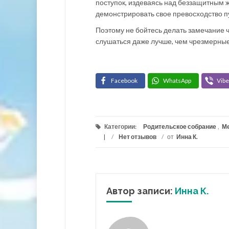
поступок, издеваясь над беззащитным ж
демонстрировать свое превосходство п
Поэтому не бойтесь делать замечание ч
слушаться даже лучше, чем чрезмерные
Facebook
WhatsApp
Vibe
Категории:
Родительское собрание
,
М
/
Нет отзывов
/
от
Инна К.
Автор записи:
Инна К.