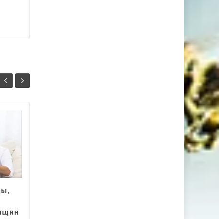
Что делать, если
28
27
ребенок ничего не
АПР
ест и требует
АПР
сладкое?
О том, чтобы дать
годовалому ребенку
ны,
сладкую конфетку, не
может быть и речи....
нщин