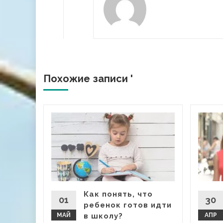
Похожие записи '
ения
хотя бы
ла
Как понять, что
01
30
ребенок готов идти
МАЙ
в школу?
АПР