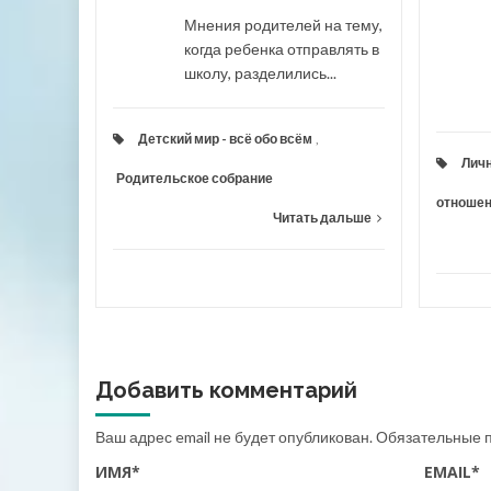
Мнения родителей на тему,
ые
когда ребенка отправлять в
школу, разделились...
 дальше
Детский мир - всё обо всём
,
Лич
Родительское собрание
отноше
Читать дальше
Добавить комментарий
Ваш адрес email не будет опубликован.
Обязательные 
ИМЯ
*
EMAIL
*