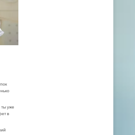
упок
енько
 ты уже
фет в
кий