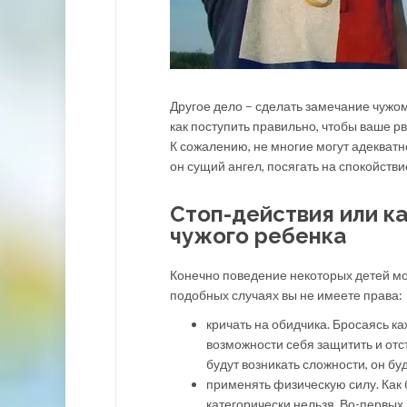
Другое дело – сделать замечание чужом
как поступить правильно, чтобы ваше рв
К сожалению, не многие могут адекватн
он сущий ангел, посягать на спокойстви
Стоп-действия или к
чужого ребенка
Конечно поведение некоторых детей мо
подобных случаях вы не имеете права:
кричать на обидчика. Бросаясь ка
возможности себя защитить и отст
будут возникать сложности, он бу
применять физическую силу. Как б
категорически нельзя. Во-первых,