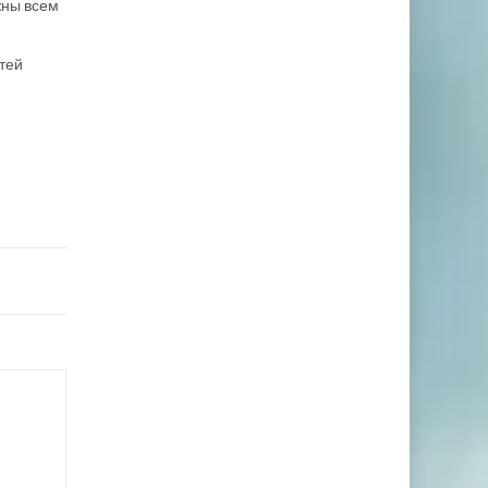
жны всем
тей