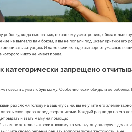
у ребенку, когда вмешаться, по вашему усмотрению, обязательно ну
ение не вылезло вам боком, и вы не попали под шквал критики его р
о оценивать ситуацию. И даже если их чадо вытворяет ужасные вещи
е которого никто не имеет права.
ак категорически запрещено отчитыв
жет свести с ума любую маму. Особенно, если обидели ее ребенка. 
ждый раз сломя голову на защиту сына, вы не учите его элементарн
аивать свои права перед сверстниками. Каждый раз, когда на его до
дет рыдать и звать маму на помощь;
ы вам не хотелось отвесить какому-то мальчугану оплеуху – делать 
 вы учите своего ребенка решать вопросы путем жестокости, а не