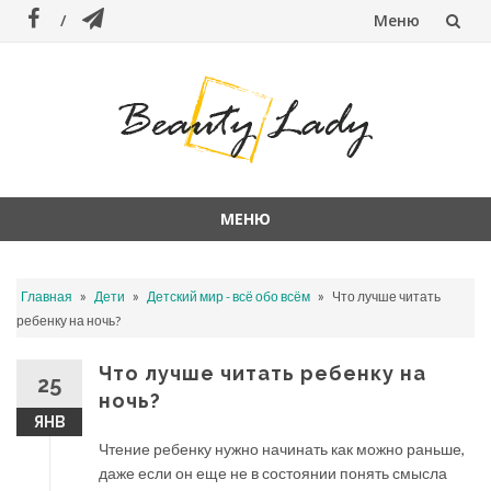
Меню
Перейти
к
содержанию
МЕНЮ
Перейти
к
»
»
»
Главная
Дети
Детский мир - всё обо всём
Что лучше читать
содержанию
ребенку на ночь?
Что лучше читать ребенку на
25
ночь?
ЯНВ
Чтение ребенку нужно начинать как можно раньше,
даже если он еще не в состоянии понять смысла