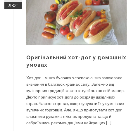
ЛЮТ
Оригінальний хот-дог у домашніх
умовах
Хот-дог – м’яка булочка з сосискою, яка завоювала
визнання в багатьох країнах світу. Залежно від
кулінарних традицій кожен готує його на свій манер.
Дехто приписує хот-доги до розряду шкідливих
страв. Частково це так, якщо купувати їх у сумнівних
вуличних торговців. Але, якщо приготувати хот-дог
власними руками з якісних продуктів, та ще й
озброївшись рекомендаціями найкращих […]