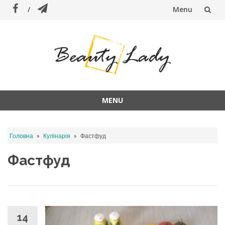
Menu
Skip
to
content
MENU
Skip
to
»
»
Головна
Кулінарія
Фастфуд
content
Фастфуд
14