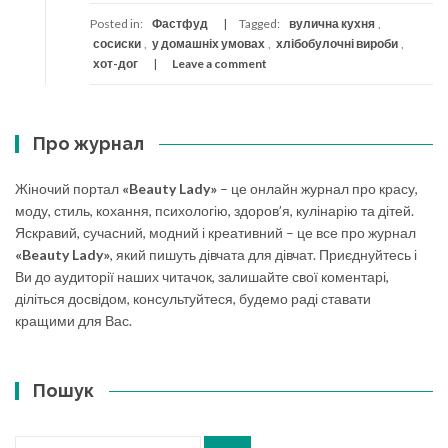
Posted in:
Фастфуд
Tagged:
вулична кухня
,
сосиски
,
у домашніх умовах
,
хлібобулочні вироби
,
хот-дог
Leave a comment
Про журнал
Жіночий портал
«Beauty Lady»
– це онлайн журнал про красу,
моду, стиль, кохання, психологію, здоров’я, кулінарію та дітей.
Яскравий, сучасний, модний і креативний – це все про журнал
«Beauty Lady»
, який пишуть дівчата для дівчат. Приєднуйтесь і
Ви до аудиторії наших читачок, залишайте свої коментарі,
діліться досвідом, консультуйтеся, будемо раді ставати
кращими для Вас.
Пошук
Search