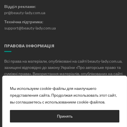
Відділ реклами:
pr@beauty-lady.com.ua
Технічна підтримка:
support@beauty-lady.com.ua
ПРАВОВА ІНФОРМАЦІЯ
Всі права на матеріали, опубліковані на сайті beauty-lady.com.ua,
захищені відповідно до закону України «Про авторське право та
суміжні права». Використання матеріалів, опублікованих на сайті
beauty-lady.com.ua без письмового дозволу редакції не
допускається.
Мы используем cookie-файлы для наилучшего
представления сайта. Продолжая использовать этот сайт,
вы соглашаетесь с использованием cookie-файлов.
Головна
Про проект
Блог
Контакти
Принять
© Жіночий онлайн журнал «Beauty Lady», 2019-2025