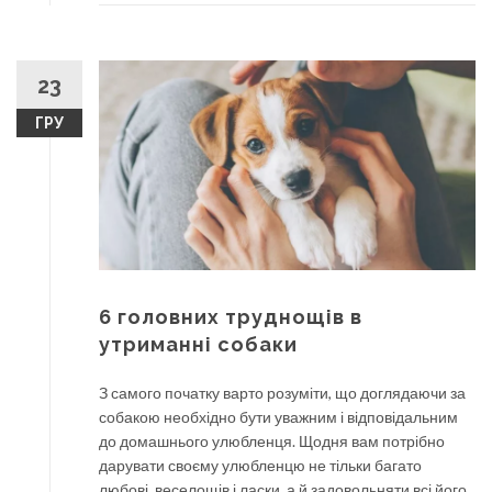
23
ГРУ
6 головних труднощів в
утриманні собаки
З самого початку варто розуміти, що доглядаючи за
собакою необхідно бути уважним і відповідальним
до домашнього улюбленця. Щодня вам потрібно
дарувати своєму улюбленцю не тільки багато
любові, веселощів і ласки, а й задовольняти всі його