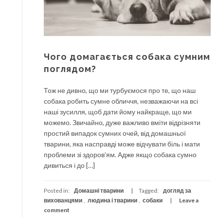
Чого домагається собака сумним
поглядом?
Тож не дивно, що ми турбуємося про те, що наш
собака робить сумне обличчя, незважаючи на всі
наші зусилля, щоб дати йому найкраще, що ми
можемо. Звичайно, дуже важливо вміти відрізняти
простий випадок сумних очей, від домашньої
тварини, яка насправді може відчувати біль і мати
проблеми зі здоров’ям. Адже якщо собака сумно
дивиться і до […]
Posted in:
Домашні тварини
Tagged:
догляд за
вихованцями
,
людина і тварини
,
собаки
Leave a
comment