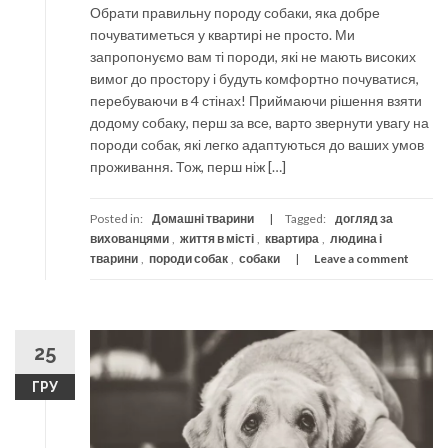
Обрати правильну породу собаки, яка добре
почуватиметься у квартирі не просто. Ми
запропонуємо вам ті породи, які не мають високих
вимог до простору і будуть комфортно почуватися,
перебуваючи в 4 стінах! Приймаючи рішення взяти
додому собаку, перш за все, варто звернути увагу на
породи собак, які легко адаптуються до ваших умов
проживання. Тож, перш ніж […]
Posted in:
Домашні тварини
Tagged:
догляд за
вихованцями
,
життя в місті
,
квартира
,
людина і
тварини
,
породи собак
,
собаки
Leave a comment
25
ГРУ