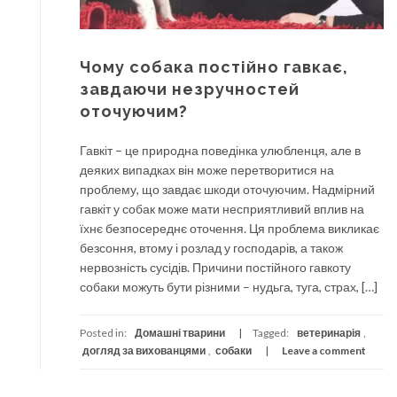
Чому собака постійно гавкає,
завдаючи незручностей
оточуючим?
Гавкіт – це природна поведінка улюбленця, але в
деяких випадках він може перетворитися на
проблему, що завдає шкоди оточуючим. Надмірний
гавкіт у собак може мати несприятливий вплив на
їхнє безпосереднє оточення. Ця проблема викликає
безсоння, втому і розлад у господарів, а також
нервозність сусідів. Причини постійного гавкоту
собаки можуть бути різними – нудьга, туга, страх, […]
Posted in:
Домашні тварини
Tagged:
ветеринарія
,
догляд за вихованцями
,
собаки
Leave a comment