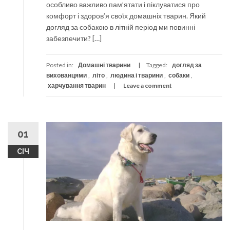
особливо важливо пам’ятати і піклуватися про
комфорт і здоров’я своїх домашніх тварин. Який
догляд за собакою в літній період ми повинні
забезпечити? […]
Posted in:
Домашні тварини
Tagged:
догляд за
вихованцями
,
літо
,
людина і тварини
,
собаки
,
харчування тварин
Leave a comment
01
СІЧ