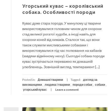
Угорський кувас – королівський
собака. Особливості породи
Кувас дуже стара порода. У минулому ці тварини
використовувалися головним чином для охорони
стад великої рогатої худоби, а іноді навіть для
охорони коней від хижаків. Сталося так, що вони
також служили мисливськими собаками і
використовувалися під час полювання на кабанів
(завдяки відмінному нюху). Сьогодні собака породи
кувас зустрічається переважно як домашній
улюбленець. Зовнішній вигляд, темперамент […]
Posted in:
Домашні тварини
Tagged:
догляд за
вихованцями
,
людина і тварини
,
породи собак
,
собаки
,
угорський кувас
Leave a comment