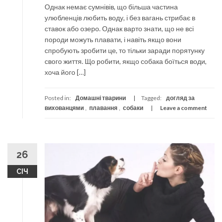
Однак немає сумнівів, що більша частина
улюбленців любить воду, і без вагань стрибає в
ставок або озеро. Однак варто знати, що не всі
породи можуть плавати, і навіть якщо вони
спробують зробити це, то тільки заради порятунку
свого життя. Що робити, якщо собака боїться води,
хоча його […]
Posted in:
Домашні тварини
Tagged:
догляд за
вихованцями
,
плавання
,
собаки
Leave a comment
26
СІЧ