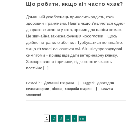
Що робити, якщо кіт часто чхає?
Домашній улюбленець приносить радість, коли
здоровий і грайливий. Навіть якщо з’являється одно-
дворазове чхання у кота, причин для паніки немає.
Це звичайна захисна функція носоглотки – щось
дрібне потрапило або пил. Турбуватися починайте,
якщо кіт чхає і сльозяться очі. А інші супроводжуючі
симптоми – привід відвідати ветеринарну клініку.
Захворювання і причини, від чого коти чхають
постійно […]
Posted in:
Домашні тварини
Tagged:
догляд за
вихованцями
,
кішки
,
хвороби тварин
Leave a
comment
1
2
3
...
»
»»»