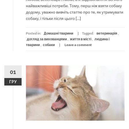
найважливіші потреби. Тому, перш ніж взяти собаку
додому, уважно вивчіть статтю про те, як утримувати
собаку, і тільки після цього […]
Posted in:
Домашні тварини
Tagged:
ветеринарія
,
догляд за вихованцями
,
життя в місті
,
людина і
тварини
,
собаки
Leave a comment
01
ГРУ