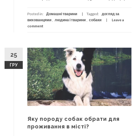
Posted in:
Домашні тварини
Tagged:
догляд за
вихованцями
,
людина і тварини
,
собаки
Leave a
comment
25
ГРУ
Яку породу собак обрати для
проживання в місті?