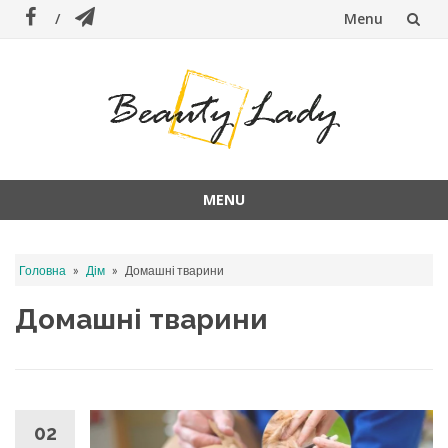
Menu
Skip
to
content
MENU
Skip
to
»
»
Головна
Дім
Домашні тварини
content
Домашні тварини
02