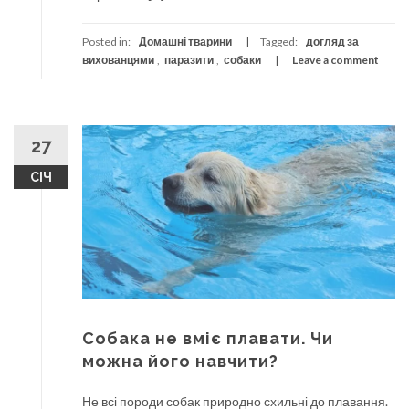
Posted in:
Домашні тварини
Tagged:
догляд за
вихованцями
,
паразити
,
собаки
Leave a comment
27
СІЧ
Собака не вміє плавати. Чи
можна його навчити?
Не всі породи собак природно схильні до плавання.