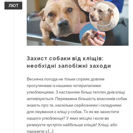
ЛЮТ
Захист собаки від кліщів:
необхідні запобіжні заходи
Весняна погода не тільки сприяє довгим
прогулянкам із нашими чотирилапими
улюбленцями. З настанням більш теплих днів кліщі
активізуються. Переважна більшість власників собак
знають про те, наскільки серйозними і складними
для лікування є кліщі у собак. То як же захистити
нашого улюбленця? У яких місцях і коли ви
ризикуєте зустріти найбільше кліщів? Кліщі, або
паразити з […]