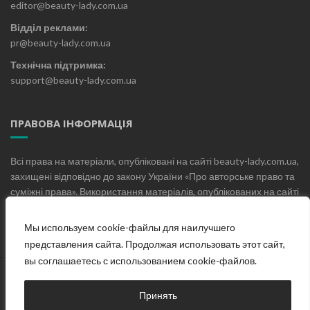
editor@beauty-lady.com.ua
Відділ реклами:
pr@beauty-lady.com.ua
Технічна підтримка:
support@beauty-lady.com.ua
ПРАВОВА ІНФОРМАЦІЯ
Всі права на матеріали, опубліковані на сайті beauty-lady.com.ua,
захищені відповідно до закону України «Про авторське право та
суміжні права». Використання матеріалів, опублікованих на сайті
beauty-lady.com.ua без письмового дозволу редакції не
допускається.
Мы используем cookie-файлы для наилучшего
представления сайта. Продолжая использовать этот сайт,
вы соглашаетесь с использованием cookie-файлов.
Головна
Про проект
Блог
Контакти
Принять
© Жіночий онлайн журнал «Beauty Lady», 2019-2025