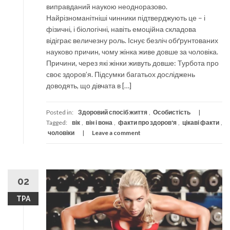
виправданий наукою неодноразово.
Найрізноманітніші чинники підтверджують це – і
фізичні, і біологічні, навіть емоційна складова
відіграє величезну роль. Існує безліч обґрунтованих
науково причин, чому жінка живе довше за чоловіка.
Причини, через які жінки живуть довше: Турбота про
своє здоров’я. Підсумки багатьох досліджень
доводять, що дівчата в […]
Posted in:
Здоровий спосіб життя
,
Особистість
Tagged:
вік
,
він і вона
,
факти про здоров'я
,
цікаві факти
,
чоловіки
Leave a comment
02
ТРА