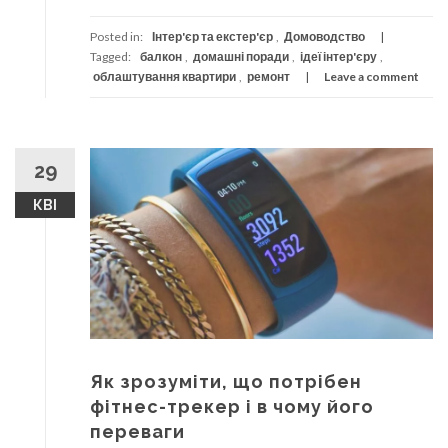
Posted in:
Інтер'єр та екстер'єр
,
Домоводство
Tagged:
балкон
,
домашні поради
,
ідеї інтер'єру
,
облаштування квартири
,
ремонт
Leave a comment
29
КВІ
Як зрозуміти, що потрібен
фітнес-трекер і в чому його
переваги