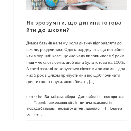
Як зрозуміти, що дитина готова
йти до школи?
Думки батьків на тему, коли дитину відправляти до
школи, розділилися Одні стверджують, що потрібно
йти в перший клас, щойно чаду виповнилося 6 років.
Інші – чекають семи, щоб вона була готова на 100%.
А треті взагалі не керуються віковими рамками, і для
них 5 років цілком припустимий вік, щоб починати
гризти граніт науки, якщо бачать, […]
Posted in:
Батьківські збори
,
Дитячий світ — все про все
Tagged:
виховання дітей
,
дитяча психологія
,
поради батькам
,
розвиток дітей
,
школярі
Leave a
comment