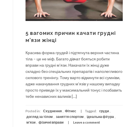
5 вагомих причин качати грудні
м’язи жінці
Красива форма грудей і підтягнута верхня частина
тіла – це не міф. Багато дівчат бояться робити
вправи на грудні м’язи. Накачати їх жінці дуже
складно без спеціальних препаратів і наполегливого
силового тренінгу. Тому варто відкинути всі сумніви,
адже накачування грудних м’язів у нашому випадку
просто приведе їх у максимальний тонус і позбавить
тебе ненависних валиків […]
Posted in:
Схуднення
,
Фітнес
Tagged:
груди
,
догляд за тілом
,
заняття спортом
,
ідеальна фігура
,
м'язи
,
фізичні вправи
Leave a comment