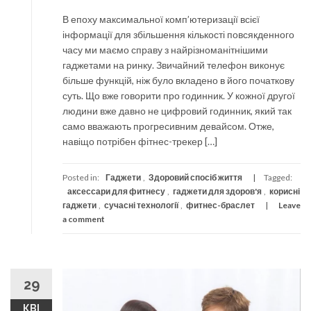
В епоху максимальної комп’ютеризації всієї
інформації для збільшення кількості повсякденного
часу ми маємо справу з найрізноманітнішими
гаджетами на ринку. Звичайний телефон виконує
більше функцій, ніж було вкладено в його початкову
суть. Що вже говорити про годинник. У кожної другої
людини вже давно не цифровий годинник, який так
само вважають прогресивним девайсом. Отже,
навіщо потрібен фітнес-трекер […]
Posted in:
Гаджети
,
Здоровий спосіб життя
Tagged:
аксессари для фитнесу
,
гаджети для здоров'я
,
корисні
гаджети
,
сучасні технології
,
фитнес-браслет
Leave
a comment
29
КВІ