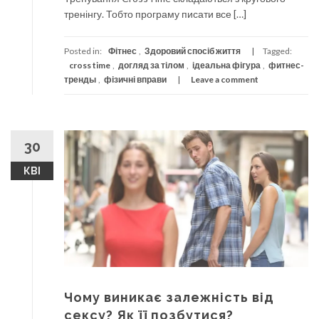
тренінгу. Тобто програму писати все […]
Posted in:
Фітнес
,
Здоровий спосіб життя
Tagged:
cross time
,
догляд за тілом
,
ідеальна фігура
,
фитнес-
тренды
,
фізичні вправи
Leave a comment
30
КВІ
Чому виникає залежність від
сексу? Як її позбутися?