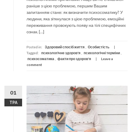
раніше з цією проблемою, першим Вашим
запитанням стане: як визначити психосоматику? У
людини, яка зіткнулася з цією проблемою, емоційні
переживання провокують появу на тілі специфічних
ознак. […]
Posted in:
Здоровий спосіб життя
,
Особистість
Tagged:
психологічне здоров'я
,
психологічні терміни
,
психосоматика
,
факти про здоров'я
Leave a
comment
01
ТРА