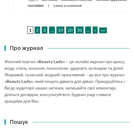
чоловіки
Leave a comment
1
2
3
...
10
20
30
...
»
»»»
Про журнал
Жіночий портал
«Beauty Lady»
– це онлайн журнал про красу,
моду, стиль, кохання, психологію, здоров’я, кулінарію та дітей.
Яскравий, сучасний, модний і креативний – це все про журнал
«Beauty Lady»
, який пишуть дівчата для дівчат. Приєднуйтесь і
Ви до аудиторії наших читачок, залишайте свої коментарі,
діліться досвідом, консультуйтеся, будемо раді ставати
кращими для Вас.
Пошук