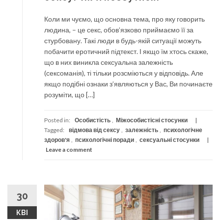
Коли ми чуємо, що основна тема, про яку говорить
людина, – це секс, обов’язково приймаємо її за
стурбовану. Такі люди в будь-якій ситуації можуть
побачити еротичний підтекст. І якщо їм хтось скаже,
що в них виникла сексуальна залежність
(сексоманія), ті тільки розсміються у відповідь. Але
якщо подібні ознаки з’являються у Вас, Ви починаєте
розуміти, що […]
Posted in:
Особистість
,
Міжособистісні стосунки
Tagged:
відмова від сексу
,
залежність
,
психологічне
здоров'я
,
психологічні поради
,
сексуальні стосунки
Leave a comment
30
КВІ