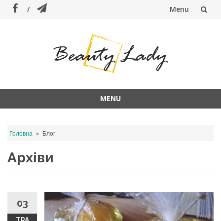
Menu
Skip
to
content
MENU
Skip
to
»
Головна
Блог
content
Архіви
03
ТРА