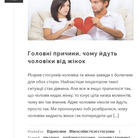
Головні причини, чому йдуть
чоловіки від жінок
Розрив стосунків чоловіка та жінки завжди є болючим
для обох сторін. Найчастіше ініціатором такої
ситуації стає дівчина. Але все ж якщо трапилося так,
що чоловік кидає жінку, то існує ціла низка моментів,
чому він так вчинив. Адже чоловіки ніколи не йдуть
просто так. Ми пропонуємо тобі розібратися, чому
чоловіки кидають жінок і як попередити цю […]
Posted in:
Відносини
,
Міжособистісні стосунки
Tagged:
він і вона
,
любовні стосунки
,
чоловік і дружина
,