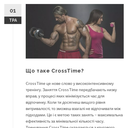
01
ТРА
Що таке CrossTime?
CrossTime це нове слово у високоінтенсивному
тренінгу. Заняття CrossTime передбачають низку
вправ, у процесі яких мінімізується час для
відпочинку. Коли ти досягнеш вищого рівня
витривалості, то зможеш взагалі не відпочивати між
підходами. Це і є метою таких занять – максимальна
ефективність за мінімальної кількості часу.
Тренування CrossTime складаються з кругового