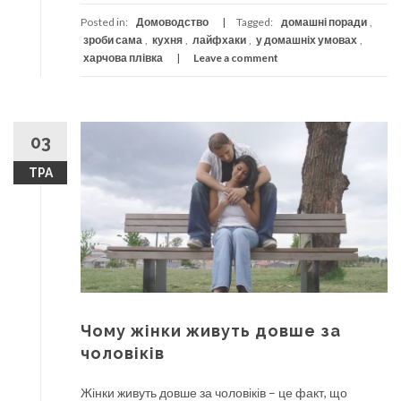
Posted in:
Домоводство
Tagged:
домашні поради
,
зроби сама
,
кухня
,
лайфхаки
,
у домашніх умовах
,
харчова плівка
Leave a comment
03
ТРА
Чому жінки живуть довше за
чоловіків
Жінки живуть довше за чоловіків – це факт, що