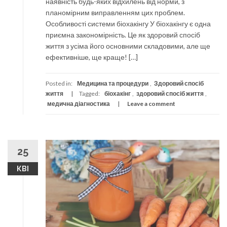
наявність будь-яких відхилень від норми, з
планомірним виправленням цих проблем.
Особливості системи біохакінгу У біохакінгу є одна
приємна закономірність. Це як здоровий спосіб
життя з усіма його основними складовими, але ще
ефективніше, ще краще! […]
Posted in:
Медицина та процедури
,
Здоровий спосіб
життя
Tagged:
біохакінг
,
здоровий спосіб життя
,
медична діагностика
Leave a comment
25
КВІ