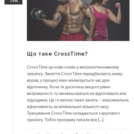
ТРА
Що таке CrossTime?
CrossTime це нове слово у високоінтенсивному
тренінгу. Заняття CrossTime передбачають низку
вправ, у процесі яких мінімізується час для
відпочинку. Коли ти досягнеш вищого рівня
витривалості, то зможеш взагалі не відпочивати між
підходами. Це і є метою таких занять – максимальна
ефективність за мінімальної кількості часу.
Тренування CrossTime складаються з кругового
тренінгу. Тобто програму писати все […]