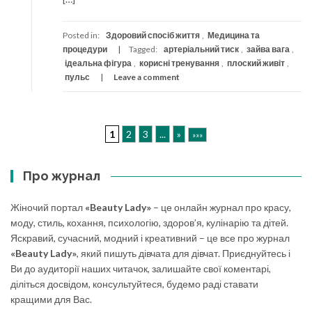
Posted in:
Здоровий спосіб життя
,
Медицина та
процедури
Tagged:
артеріальний тиск
,
зайва вага
,
ідеальна фігура
,
корисні тренування
,
плоский живіт
,
пульс
Leave a comment
1
2
3
...
»
»»»
Про журнал
Жіночий портал
«Beauty Lady»
– це онлайн журнал про красу,
моду, стиль, кохання, психологію, здоров’я, кулінарію та дітей.
Яскравий, сучасний, модний і креативний – це все про журнал
«Beauty Lady»
, який пишуть дівчата для дівчат. Приєднуйтесь і
Ви до аудиторії наших читачок, залишайте свої коментарі,
діліться досвідом, консультуйтеся, будемо раді ставати
кращими для Вас.