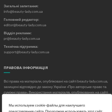
Загальні запитання:
info@beauty-lady.com.ua
Головний редактор:
editor@beauty-lady.com.ua
Відділ реклами:
pr@beauty-lady.com.ua
Технічна підтримка:
support@beauty-lady.com.ua
ПРАВОВА ІНФОРМАЦІЯ
Всі права на матеріали, опубліковані на сайті beauty-lady.com.ua,
захищені відповідно до закону України «Про авторське право та
суміжні права». Використання матеріалів, опублікованих на сайті
beauty-lady.com.ua без письмового дозволу редакції не
допускається.
Мы используем cookie-файлы для наилучшего
представления сайта. Продолжая использовать этот сайт,