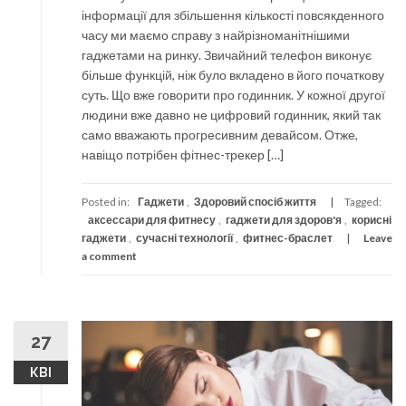
інформації для збільшення кількості повсякденного
часу ми маємо справу з найрізноманітнішими
гаджетами на ринку. Звичайний телефон виконує
більше функцій, ніж було вкладено в його початкову
суть. Що вже говорити про годинник. У кожної другої
людини вже давно не цифровий годинник, який так
само вважають прогресивним девайсом. Отже,
навіщо потрібен фітнес-трекер […]
Posted in:
Гаджети
,
Здоровий спосіб життя
Tagged:
аксессари для фитнесу
,
гаджети для здоров'я
,
корисні
гаджети
,
сучасні технології
,
фитнес-браслет
Leave
a comment
27
КВІ