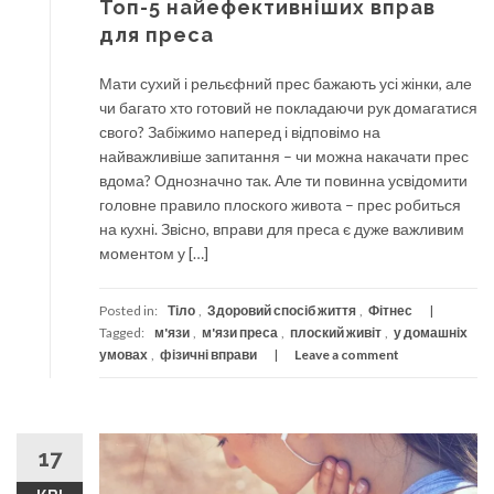
Топ-5 найефективніших вправ
для преса
Мати сухий і рельєфний прес бажають усі жінки, але
чи багато хто готовий не покладаючи рук домагатися
свого? Забіжимо наперед і відповімо на
найважливіше запитання – чи можна накачати прес
вдома? Однозначно так. Але ти повинна усвідомити
головне правило плоского живота – прес робиться
на кухні. Звісно, вправи для преса є дуже важливим
моментом у […]
Posted in:
Тіло
,
Здоровий спосіб життя
,
Фітнес
Tagged:
м'язи
,
м'язи преса
,
плоский живіт
,
у домашніх
умовах
,
фізичні вправи
Leave a comment
17