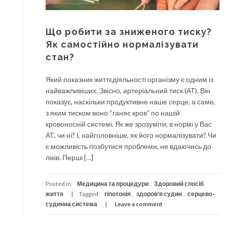
Що робити за зниженого тиску?
Як самостійно нормалізувати
стан?
Який показник життєдіяльності організму є одним із
найважливіших. Звісно, артеріальний тиск (АТ). Він
показує, наскільки продуктивне наше серце, а саме,
з яким тиском воно “ганяє кров” по нашій
кровоносній системі. Як же зрозуміти, в нормі у Вас
АТ, чи ні? І, найголовніше, як його нормалізувати? Чи
є можливість позбутися проблеми, не вдаючись до
ліків. Перші […]
Posted in:
Медицина та процедури
,
Здоровий спосіб
життя
Tagged:
гіпотонія
,
здоров'я судин
,
серцево-
судинна система
Leave a comment