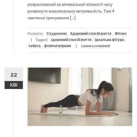
розрахований за мінімальної кількості часу
розвинути максимальну витривалість. Такі 4
хвилинні тренування […]
Posted in:
Схуднення
,
Здоровий спосіб життя
,
Фітнес
Tagged:
здоровий спосіб життя
,
ідеальна фігура
,
табата
,
фізичні вправи
Leave a comment
22
КВІ