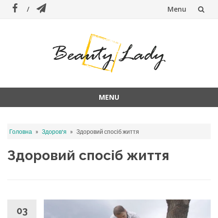
Menu
Skip
to
content
MENU
Skip
to
»
»
Головна
Здоров'я
Здоровий спосіб життя
content
Здоровий спосіб життя
03