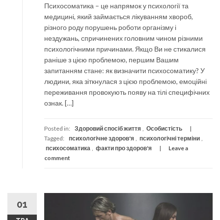
Психосоматика – це напрямок у психології та
медицині, який займається лікуванням хвороб,
різного роду порушень роботи організму і
нездужань, спричинених головним чином різними
психологічними причинами. Якщо Ви не стикалися
раніше з цією проблемою, першим Вашим
запитанням стане: як визначити психосоматику? У
людини, яка зіткнулася з цією проблемою, емоційні
переживання провокують появу на тілі специфічних
ознак. […]
Posted in:
Здоровий спосіб життя
,
Особистість
Tagged:
психологічне здоров'я
,
психологічні терміни
,
психосоматика
,
факти про здоров'я
Leave a
comment
01