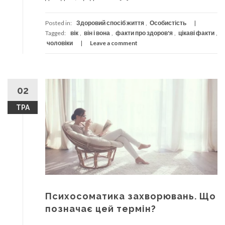
Posted in:
Здоровий спосіб життя
,
Особистість
Tagged:
вік
,
він і вона
,
факти про здоров'я
,
цікаві факти
,
чоловіки
Leave a comment
02
ТРА
Психосоматика захворювань. Що
позначає цей термін?