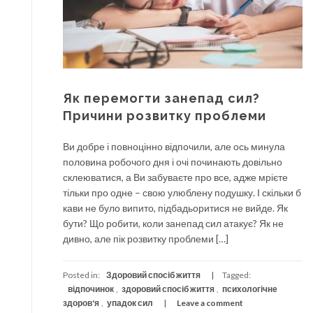
Як перемогти занепад сил?
Причини розвитку проблеми
Ви добре і повноцінно відпочили, але ось минула
половина робочого дня і очі починають довільно
склеюватися, а Ви забуваєте про все, адже мрієте
тільки про одне – свою улюблену подушку. І скільки б
кави не було випито, підбадьоритися не вийде. Як
бути? Що робити, коли занепад сил атакує? Як не
дивно, але пік розвитку проблеми […]
Posted in:
Здоровий спосіб життя
Tagged:
відпочинок
,
здоровий спосіб життя
,
психологічне
здоров'я
,
упадок сил
Leave a comment