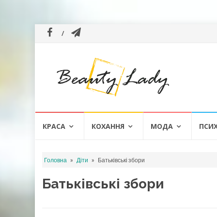
Skip
КРАСА
КОХАННЯ
МОДА
ПСИ
to
content
»
»
Головна
Діти
Батьківські збори
Батьківські збори