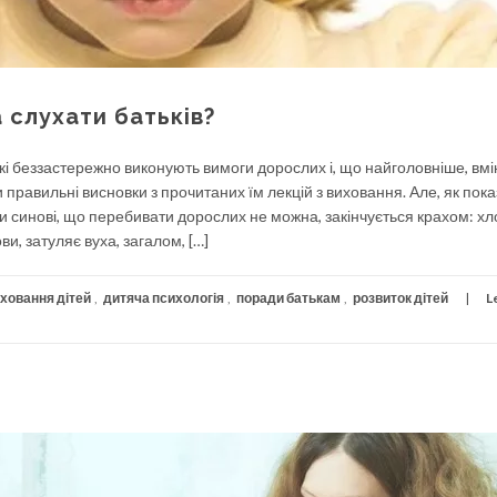
 слухати батьків?
 які беззастережно виконують вимоги дорослих і, що найголовніше, вм
 правильні висновки з прочитаних їм лекцій з виховання. Але, як пока
и синові, що перебивати дорослих не можна, закінчується крахом: хл
и, затуляє вуха, загалом, […]
ховання дітей
,
дитяча психологія
,
поради батькам
,
розвиток дітей
L