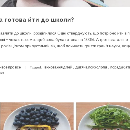
а готова йти до школи?
правляти до школи, розділилися Одні стверджують, що потрібно йти в
нші – чекають семи, щоб вона була готова на 100%. А треті взагалі не
 років цілком припустимий вік, щоб починати гризти граніт науки, якщ
 все про все
Tagged:
виховання дітей
,
дитяча психологія
,
поради бат
ent