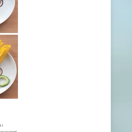
 і
синочкові