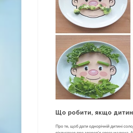
Що робити, якщо дитина
Про те, щоб дати однорічній дитині соло
піклуєтеся про здоров’я свого малюка. 