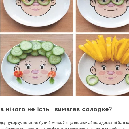
 нічого не їсть і вимагає солодке?
дку цукерку, не може бути й мови. Якщо ви, звичайно, адекватні батьки
Але ближче до двох-трьох років мама може все-таки дати спробувати 