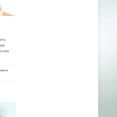
іють
зує
опчик
eave a