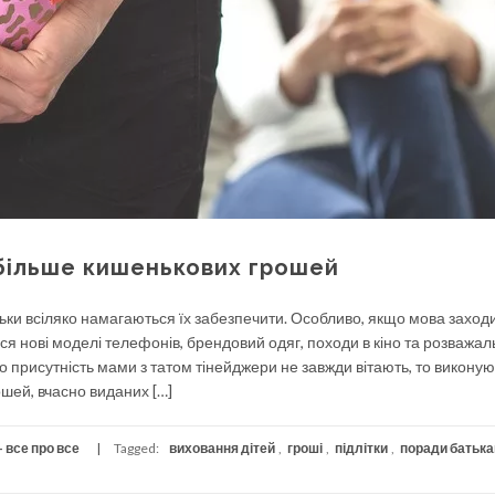
 більше кишенькових грошей
ьки всіляко намагаються їх забезпечити. Особливо, якщо мова заход
ться нові моделі телефонів, брендовий одяг, походи в кіно та розважал
о присутність мами з татом тінейджери не завжди вітають, то викону
шей, вчасно виданих […]
 все про все
Tagged:
виховання дітей
,
гроші
,
підлітки
,
поради батьк