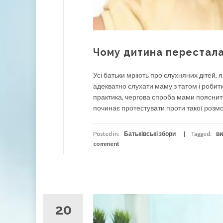
Чому дитина перестала
Усі батьки мріють про слухняних дітей,
адекватно слухати маму з татом і робити
практика, чергова спроба мами пояснит
починає протестувати проти такої розмов
Posted in:
Батьківські збори
Tagged:
ви
comment
20