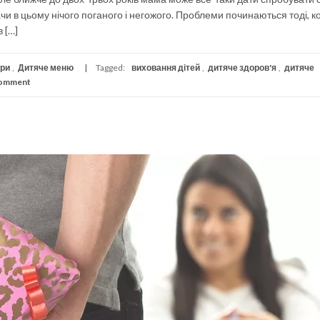
чи в цьому нічого поганого і негожого. Проблеми починаються тоді, к
 […]
ори
,
Дитяче меню
Tagged:
виховання дітей
,
дитяче здоров'я
,
дитяче
comment