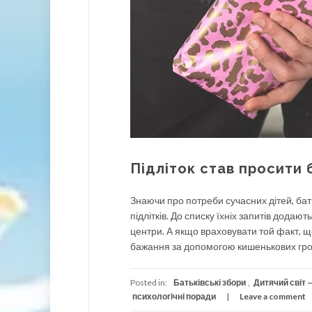
Підліток став просити
Знаючи про потреби сучасних дітей, бат
підлітків. До списку їхніх запитів додаю
центри. А якщо враховувати той факт, щ
бажання за допомогою кишенькових гро
Posted in:
Батьківські збори
,
Дитячий світ —
психологічні поради
Leave a comment