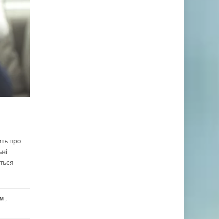
ить про
ьні
ються
ам
,