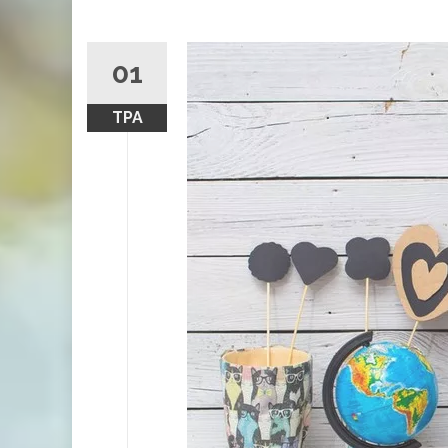
01
ТРА