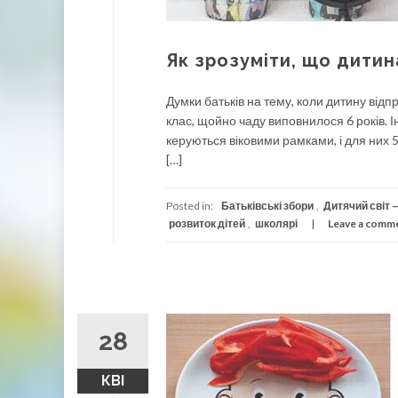
Як зрозуміти, що дитин
Думки батьків на тему, коли дитину від
клас, щойно чаду виповнилося 6 років. І
керуються віковими рамками, і для них 5
[…]
Posted in:
Батьківські збори
,
Дитячий світ —
розвиток дітей
,
школярі
Leave a comm
28
КВІ