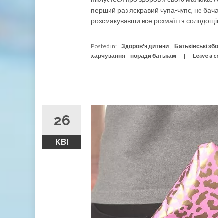
перший раз яскравий чупа-чупс, не бача
розсмакувавши все розмаїття солодощів
Posted in:
Здоров'я дитини
,
Батьківські зб
харчування
,
поради батькам
Leave a 
26
КВІ