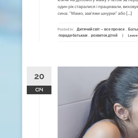
один рік старалися і працювали, вихов
сина: “Мамо, зав’яжи шнурки” або […]
Posted in:
Дитячий світ — все про все
,
Батьк
поради батькам
,
розвиток дітей
Leave
20
СІЧ