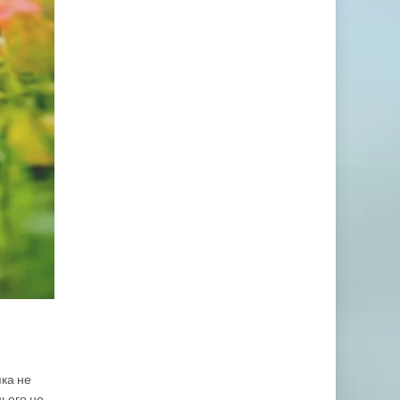
яка не
цього не