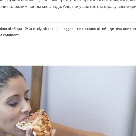
уючи належним чином своє чадо. Але, почувши вкотре фразу восьмирі
івські збори
,
Життя підлітків
Tagged:
виховання дітей
,
дитяча психол
 a comment