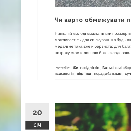
Чи варто обмежувати пі
Нинішній молоді можна тільки позаздри
можливості як для спілкування в будь-якій
медалі не така вже й барвиста: для бага
потроху стає головною його складовою. 
Posted in:
Життя підлітків
,
Батьківські збор
психологія
,
підлітки
,
поради батькам
,
суч
20
СІЧ