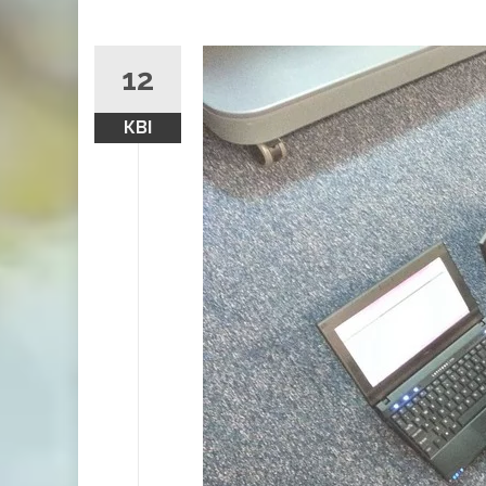
12
КВІ