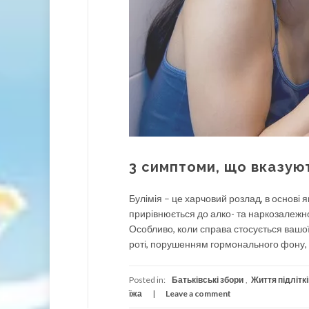
3 симптоми, що вказуют
Булімія – це харчовий розлад, в основі 
прирівнюється до алко- та наркозалежно
Особливо, коли справа стосується вашої
роті, порушенням гормонального фону, 
Posted in:
Батьківські збори
,
Життя підліткі
їжа
Leave a comment