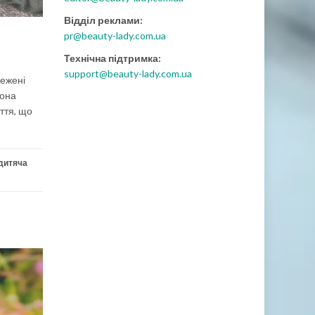
Відділ реклами:
pr@beauty-lady.com.ua
Технічна підтримка:
support@beauty-lady.com.ua
межені
рона
иття, що
дитяча