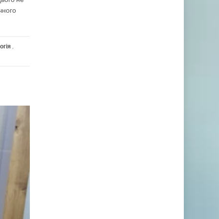
чного
огія
,