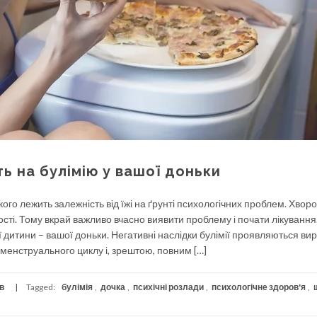
ь на булімію у вашої доньки
якого лежить залежність від їжі на ґрунті психологічних проблем. Хвор
сті. Тому вкрай важливо вчасно виявити проблему і почати лікування
 дитини – вашої доньки. Негативні наслідки булімії проявляються ви
менструального циклу і, зрештою, повним […]
в
Tagged:
булімія
,
дочка
,
психічні розлади
,
психологічне здоров'я
,