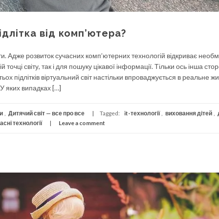
длітка від комп’ютера?
ти. Адже розвиток сучасних комп’ютерних технологій відкриває необ
 точці світу, так і для пошуку цікавої інформації. Тільки ось інша сто
тьох підлітків віртуальний світ настільки впроваджується в реальне ж
У яких випадках […]
и
,
Дитячий світ — все про все
Tagged:
it-технології
,
виховання дітей
,
асні технології
Leave a comment