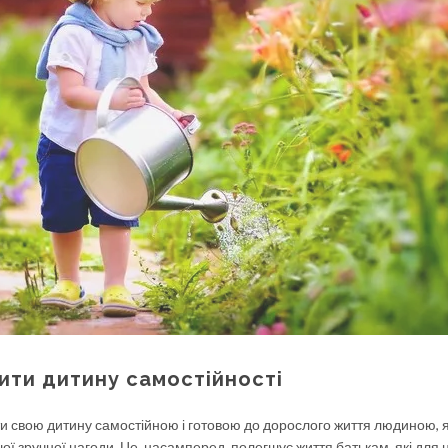
ити дитину самостійності
ти свою дитину самостійною і готовою до дорослого життя людиною, 
ої зручної нагоди. Це, насамперед, полегшує життя батькам, які для 