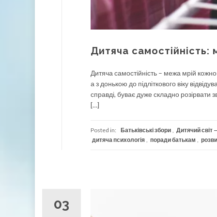
Дитяча самостійність:
Дитяча самостійність – межа мрій кожного
а з донькою до підліткового віку відвідув
справді, буває дуже складно розірвати з
[…]
Posted in:
Батьківські збори
,
Дитячий світ —
дитяча психологія
,
поради батькам
,
розви
03