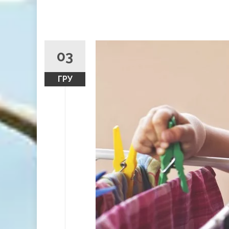
03
ГРУ