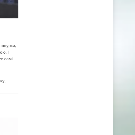
і шнурки,
ою. І
е самі,
нку
,