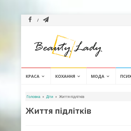
Skip
КРАСА
КОХАННЯ
МОДА
ПСИ
to
content
»
»
Головна
Діти
Життя підлітків
Життя підлітків