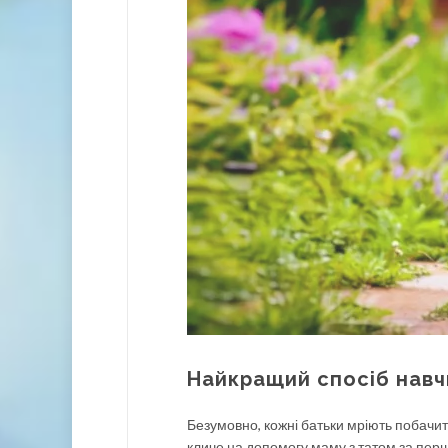
Найкращий спосіб навч
Безумовно, кожні батьки мріють побачи
кличе на допомогу маму з татом за перш