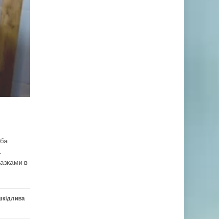
оба
.
разками в
шкідлива