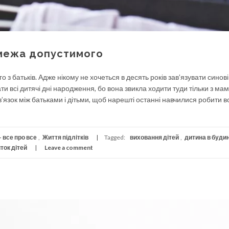
 межа допустимого
 з батьків. Адже нікому не хочеться в десять років зав’язувати синов
ати всі дитячі дні народження, бо вона звикла ходити туди тільки з мам
в’язок між батьками і дітьми, щоб нарешті останні навчилися робити вс
 все про все
,
Життя підлітків
Tagged:
виховання дітей
,
дитина в буди
ток дітей
Leave a comment