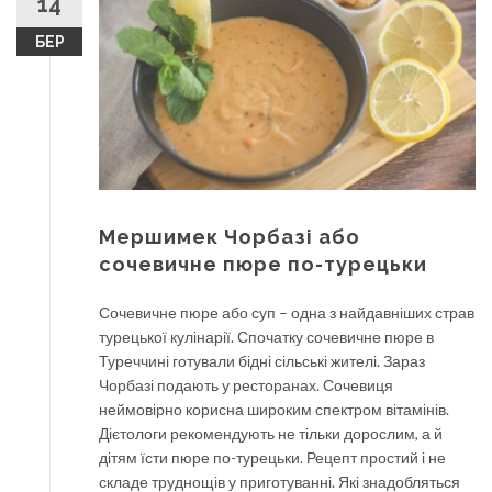
14
БЕР
Мершимек Чорбазі або
сочевичне пюре по-турецьки
Сочевичне пюре або суп – одна з найдавніших страв
турецької кулінарії. Спочатку сочевичне пюре в
Туреччині готували бідні сільські жителі. Зараз
Чорбазі подають у ресторанах. Сочевиця
неймовірно корисна широким спектром вітамінів.
Дієтологи рекомендують не тільки дорослим, а й
дітям їсти пюре по-турецьки. Рецепт простий і не
складе труднощів у приготуванні. Які знадобляться