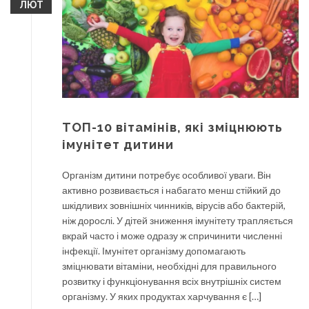
ЛЮТ
ТОП-10 вітамінів, які зміцнюють
імунітет дитини
Організм дитини потребує особливої уваги. Він
активно розвивається і набагато менш стійкий до
шкідливих зовнішніх чинників, вірусів або бактерій,
ніж дорослі. У дітей зниження імунітету трапляється
вкрай часто і може одразу ж спричинити численні
інфекції. Імунітет організму допомагають
зміцнювати вітаміни, необхідні для правильного
розвитку і функціонування всіх внутрішніх систем
організму. У яких продуктах харчування є […]