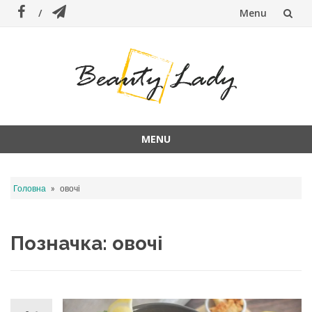
Menu
Skip
to
content
MENU
Skip
to
»
Головна
овочі
content
Позначка:
овочі