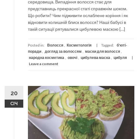
середовища. Випадіння волосся стає для
представниць прекрасної статі справжнім шоком.
Що робити? Чим підживити ослаблене коріння і як
відновити колишній блиск волосся? Наші бабусі в
такій ситуації рятувалися цибулевою маскою […]
Posted in:
Волосся
,
Косметологія
Tagged:
б'юті-
поради
,
догляд за волоссям
,
маски для волосся
,
народна косметика
,
овочі
,
цибулева маска
,
цибуля
Leave a comment
20
СІЧ