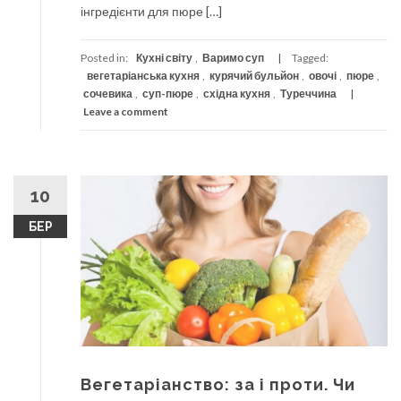
інгредієнти для пюре […]
Posted in:
Кухні світу
,
Варимо суп
Tagged:
вегетаріанська кухня
,
курячий бульйон
,
овочі
,
пюре
,
сочевика
,
суп-пюре
,
східна кухня
,
Туреччина
Leave a comment
10
БЕР
Вегетаріанство: за і проти. Чи