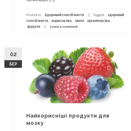
Posted in:
Здоровий спосіб життя
Tagged:
здоровий
спосіб життя
,
корисна їжа
,
овочі
,
органічна їжа
,
фрукти
Leave a comment
02
БЕР
Найкорисніші продукти для
мозку