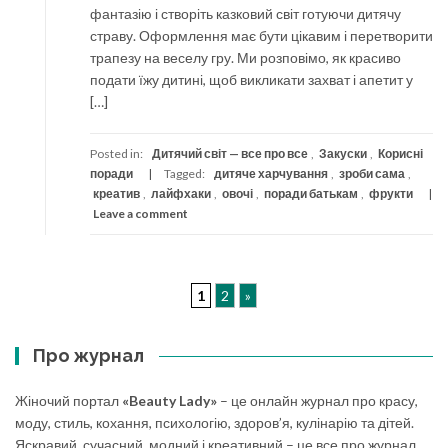
фантазію і створіть казковий світ готуючи дитячу
страву. Оформлення має бути цікавим і перетворити
трапезу на веселу гру. Ми розповімо, як красиво
подати їжу дитині, щоб викликати захват і апетит у
[…]
Posted in:
Дитячий світ — все про все
,
Закуски
,
Корисні
поради
Tagged:
дитяче харчування
,
зроби сама
,
креатив
,
лайфхаки
,
овочі
,
поради батькам
,
фрукти
Leave a comment
1
2
»
Про журнал
Жіночий портал
«Beauty Lady»
– це онлайн журнал про красу,
моду, стиль, кохання, психологію, здоров’я, кулінарію та дітей.
Яскравий, сучасний, модний і креативний – це все про журнал