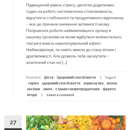
Підвищений рівень стресу, десятки додаткових
годин на роботі, систематична стомлюваність,
відсутність стабільного та продуктивного відпочинку
– все це причини зниження активності мозку.
Погіршення роботи найважливішого органу в
нашому організмі не може відбутися моментально,
такі речі мають накопичувальний ефект.
Найімовірніше, ти навіть звикла до стану втоми і
дратівливості. Але дозволь тебе засмутити –
апатичний стан не […]
Posted in:
Дієти
,
Здоровий спосіб життя
Tagged:
горіхи
,
здоровий спосіб життя
,
корисна їжа
,
мозок
,
насіння
,
овочі
,
страви з морепродуктами
,
фрукти
,
ягоди
Leave a comment
27