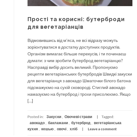
Прості та корисні: бутерброди
для вегетаріанців
Відмовившись від м’яса, не всі відразу можуть
зорієнтуватися в достатку доступних продуктів.
Організм вимагає більше перекусів, і ти починаєш
думати: з чим зробити бутерброд вегетаріанцю?
Насправді вибір досить великий. Пропонуємо
рецепти вегетаріанських бутербродів Швидкі закуски
для вегетаріанця з авокадо Шматочки білого батона
підсмажуємо на сухій сковороді. Стиглий авокадо
намазуємо на бутерброд і трохи присолюємо. Якщо
[…]
Posted in:
Закуски
,
Овочеві страви
Tagged:
авокадо
,
баклажани
,
бутерброд
,
вегетаріанська
кухня
,
кешью
,
овочі
,
хліб
Leave a comment