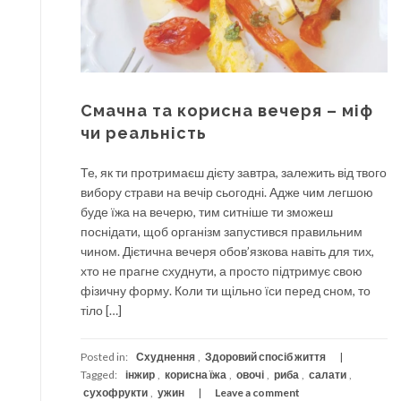
Смачна та корисна вечеря – міф
чи реальність
Те, як ти протримаєш дієту завтра, залежить від твого
вибору страви на вечір сьогодні. Адже чим легшою
буде їжа на вечерю, тим ситніше ти зможеш
поснідати, щоб організм запустився правильним
чином. Дієтична вечеря обов’язкова навіть для тих,
хто не прагне схуднути, а просто підтримує свою
фізичну форму. Коли ти щільно їси перед сном, то
тіло […]
Posted in:
Схуднення
,
Здоровий спосіб життя
Tagged:
інжир
,
корисна їжа
,
овочі
,
риба
,
салати
,
сухофрукти
,
ужин
Leave a comment