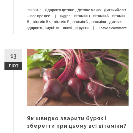
Posted in:
Здоров'я дитини
,
Дитяче меню
,
Дитячий світ
— все про все
Tagged:
вітамін D
,
вітамін А
,
вітамін
В
,
вітамін В6
,
вітамін Е
,
вітамін С
,
вітаміни
,
дитяче
здоров'я
,
імунітет
,
овочі
,
фрукти
Leave a comment
13
ЛЮТ
Як швидко зварити буряк і
зберегти при цьому всі вітаміни?