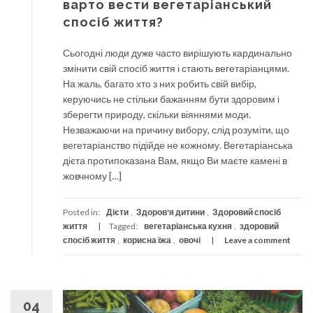
варто вести вегетаріанський
спосіб життя?
Сьогодні люди дуже часто вирішують кардинально
змінити свій спосіб життя і стають вегетаріанцями.
На жаль, багато хто з них робить свій вибір,
керуючись не стільки бажанням бути здоровим і
зберегти природу, скільки віяннями моди.
Незважаючи на причину вибору, слід розуміти, що
вегетаріанство підійде не кожному. Вегетаріанська
дієта протипоказана Вам, якщо Ви маєте камені в
жовчному […]
Posted in:
Дієти
,
Здоров'я дитини
,
Здоровий спосіб
життя
Tagged:
вегетаріанська кухня
,
здоровий
спосіб життя
,
корисна їжа
,
овочі
Leave a comment
04