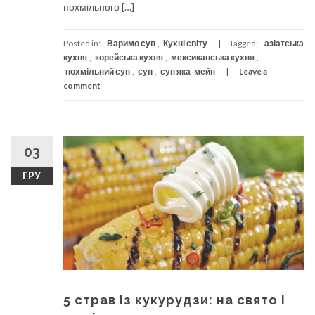
похмільного […]
Posted in:
Варимо суп
,
Кухні світу
Tagged:
азіатська
кухня
,
корейська кухня
,
мексиканська кухня
,
похмільний суп
,
суп
,
суп яка-мейн
Leave a
comment
03
ГРУ
5 страв із кукурудзи: на свято і