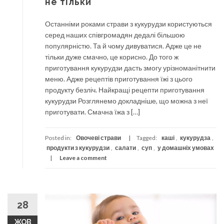
не тільки
Останніми роками страви з кукурудзи користуються
серед наших співгромадян дедалі більшою
популярністю. Та й чому дивуватися. Адже це не
тільки дуже смачно, це корисно. До того ж
приготування кукурудзи дасть змогу урізноманітнити
меню. Адже рецептів приготування їжі з цього
продукту безліч. Найкращі рецепти приготування
кукурудзи Розглянемо докладніше, що можна з неї
приготувати. Смачна їжа з […]
Posted in:
Овочеві страви
Tagged:
каші
,
кукурудза
,
продукти з кукурудзи
,
салати
,
суп
,
у домашніх умовах
Leave a comment
28
ЖОВ