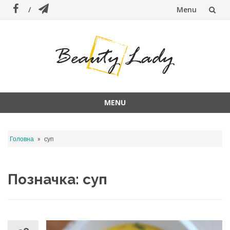
Menu
Skip
to
content
MENU
Skip
to
»
Головна
суп
content
Позначка:
суп