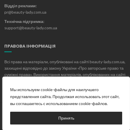
Відділ реклами:
pr@beauty-lady.com.ua
Технічна підтримка:
support@beauty-lady.com.ua
ПРАВОВА ІНФОРМАЦІЯ
Всі права на матеріали, опубліковані на сайті beauty-lady.com.ua,
захищені відповідно до закону України «Про авторське право та
суміжні права». Використання матеріалів, опублікованих на сайті
beauty-lady.com.ua без письмового дозволу редакції не
допускається.
Мы используем cookie-файлы для наилучшего
представления сайта. Продолжая использовать этот сайт,
вы соглашаетесь с использованием cookie-файлов.
Головна
Про проект
Блог
Контакти
Принять
© Жіночий онлайн журнал «Beauty Lady», 2019-2025