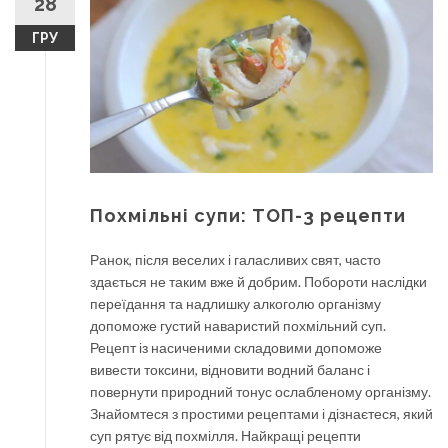
28
ГРУ
Похмільні супи: ТОП-3 рецепти
Ранок, після веселих і галасливих свят, часто
здається не таким вже й добрим. Побороти наслідки
переїдання та надлишку алкоголю організму
допоможе густий наваристий похмільний суп.
Рецепт із насиченими складовими допоможе
вивести токсини, відновити водний баланс і
повернути природний тонус ослабленому організму.
Знайомтеся з простими рецептами і дізнаєтеся, який
суп рятує від похмілля. Найкращі рецепти