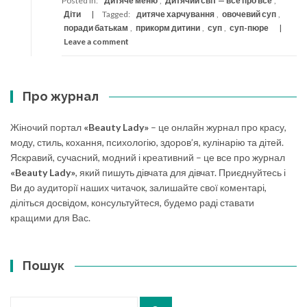
Posted in:
Дитяче меню
,
Дитячий світ — все про все
,
Діти
Tagged:
дитяче харчування
,
овочевий суп
,
поради батькам
,
прикорм дитини
,
суп
,
суп-пюре
Leave a comment
Про журнал
Жіночий портал
«Beauty Lady»
– це онлайн журнал про красу,
моду, стиль, кохання, психологію, здоров’я, кулінарію та дітей.
Яскравий, сучасний, модний і креативний – це все про журнал
«Beauty Lady»
, який пишуть дівчата для дівчат. Приєднуйтесь і
Ви до аудиторії наших читачок, залишайте свої коментарі,
діліться досвідом, консультуйтеся, будемо раді ставати
кращими для Вас.
Пошук
Search