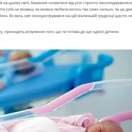
тя на цьому світі, бажання сховатися від усіх і просто насолоджувати
ити собі не можеш, як можна любити когось так само сильно, як це диво
ічно, бо весь світ сконцентрувався на цій маленькій грудочці щастя, я
му, приходить розуміння того, що ти готова до ще однієї дитини.