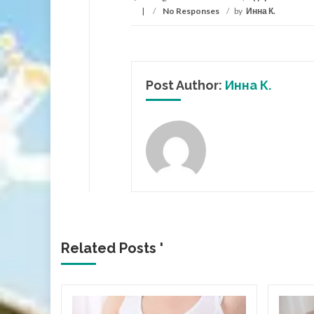
/
No Responses
/
by
Инна К.
Post Author:
Инна К.
Related Posts '
ний