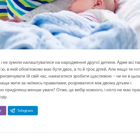
к і не зуміли налаштуватися на народження другої дитини. Адже всі та
, в якій обов’язково має бути двоє, а то й троє дітей. Але якщо ти го
 присвячувати їй свій час, намагатися зробити щасливою – чи не в цьо
аще жити за чиїмись правилами, розриватися між двома дітьми і
них приділяєш менше уваги? Отже, це вибір кожного, і ніхто не має пра
оду.
r
Telegram