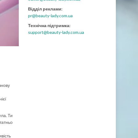
Відділ реклами:
pr@beauty-lady.com.ua
Технічна підтримка:
support@beauty-lady.com.ua
знову
ієї
ула. Ти
статньо
ивість