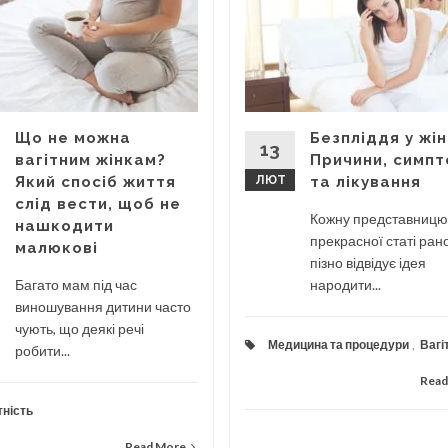
Що не можна
Безпліддя у жін
13
вагітним жінкам?
Причини, симп
Який спосіб життя
ЛЮТ
та лікування
слід вести, щоб не
Кожну представницю
нашкодити
прекрасної статі ран
малюкові
пізно відвідує ідея
Багато мам під час
народити...
виношування дитини часто
чують, що деякі речі
Медицина та процедури
,
Вагі
робити...
Read
тність
Read More