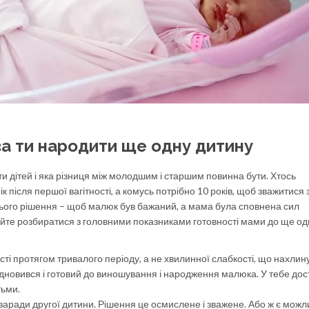
ова ти народити ще одну дитину
ти дітей і яка різниця між молодшим і старшим повинна бути. Хтось
к після першої вагітності, а комусь потрібно 10 років, щоб зважитися 
 цього рішення – щоб малюк був бажаний, а мама була сповнена сил
вайте розбиратися з головними показниками готовності мами до ще одн
сті протягом тривалого періоду, а не хвилинної слабкості, що нахлин
ідновився і готовий до виношування і народження малюка. У тебе до
тьми.
 заради другої дитини. Рішення це осмислене і зважене. Або ж є можл