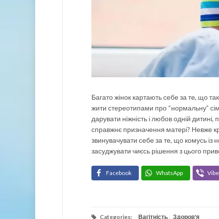
Багато жінок картають себе за те, що та
жити стереотипами про “нормальну” сім’ю
дарувати ніжність і любов одній дитині,
справжнє призначення матері? Невже кр
звинувачувати себе за те, що комусь із 
засуджувати чиєсь рішення з цього прив
Facebook
WhatsApp
Vibe
Categories:
Вагітність
,
Здоров'я