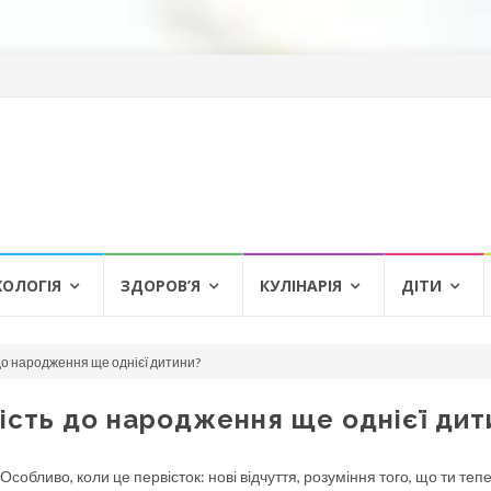
ХОЛОГІЯ
ЗДОРОВ’Я
КУЛІНАРІЯ
ДІТИ
до народження ще однієї дитини?
ність до народження ще однієї дит
обливо, коли це первісток: нові відчуття, розуміння того, що ти теп