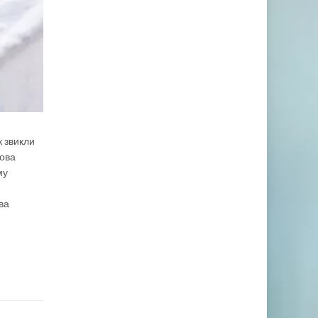
к звикли
това
му
ва