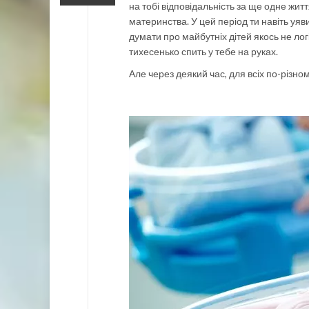
на тобі відповідальність за ще одне жит
материнства. У цей період ти навіть уяв
думати про майбутніх дітей якось не лог
тихесенько спить у тебе на руках.
Але через деякий час, для всіх по-різно