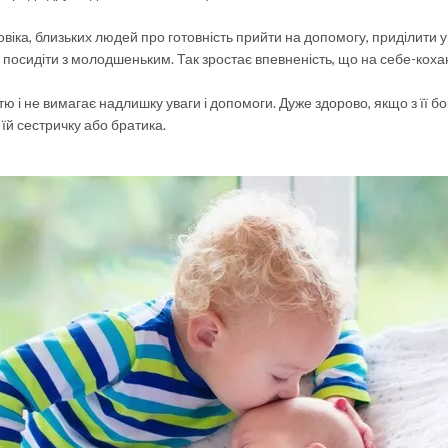
овіка, близьких людей про готовність прийти на допомогу, приділити у
ь посидіти з молодшеньким. Так зростає впевненість, що на себе-коха
 і не вимагає надлишку уваги і допомоги. Дуже здорово, якщо з її бо
їй сестричку або братика.