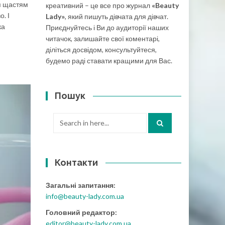
ся щастям
креативний – це все про журнал
«Beauty
. І
Lady»
, який пишуть дівчата для дівчат.
ка
Приєднуйтесь і Ви до аудиторії наших
читачок, залишайте свої коментарі,
діліться досвідом, консультуйтеся,
будемо раді ставати кращими для Вас.
Пошук
Search
for:
Контакти
Загальні запитання:
info@beauty-lady.com.ua
Головний редактор:
editor@beauty-lady.com.ua