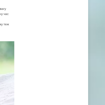
вагу
ну час
ку теж