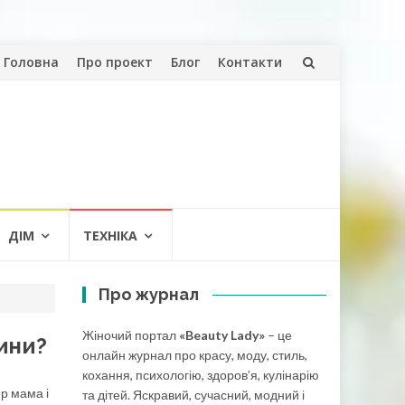
Skip
Головна
Про проект
Блог
Контакти
to
content
ДІМ
ТЕХНІКА
Про журнал
Жіночий портал
«Beauty Lady»
– це
ини?
онлайн журнал про красу, моду, стиль,
кохання, психологію, здоров’я, кулінарію
ер мама і
та дітей. Яскравий, сучасний, модний і