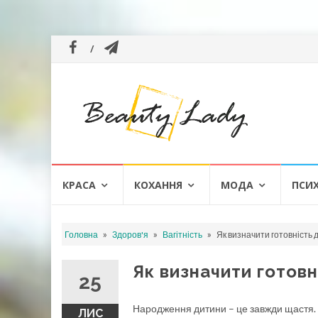
Skip
КРАСА
КОХАННЯ
МОДА
ПСИ
to
content
»
»
»
Головна
Здоров'я
Вагітність
Як визначити готовність 
Як визначити готов
25
Народження дитини – це завжди щастя. Ос
ЛИС