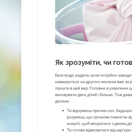
Як зрозуміти, чи гот
Безглуздо радити, коли потрібно заводи
наважується на другого малюка вже за рі
пірнути в цей вир. Головне в ухваленні
виховувати двох дітей і більше. Тож да
дитини:
Ти відчуваєш прилив сил, бадьоро
розумієш, що організм повністю в
енергії, щоб впоратися з двома ді
Ти готова відмовитися від кар’єри