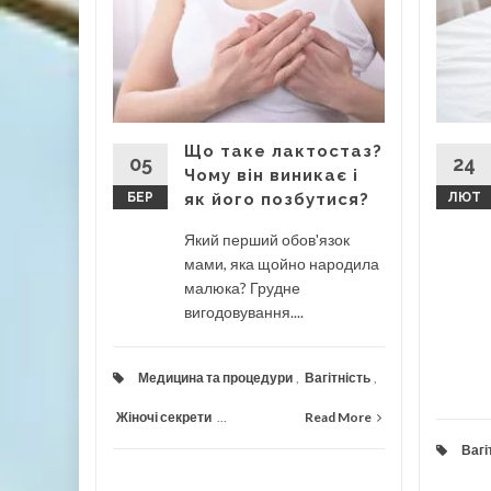
тки
ості?
сунути
ні дві
 кажуть,
Що таке лактостаз?
уде...
05
24
Чому він виникає і
БЕР
як його позбутися?
ЛЮТ
оцедури
Який перший обов'язок
мами, яка щойно народила
ad More
малюка? Грудне
вигодовування....
Медицина та процедури
,
Вагітність
,
Жіночі секрети
...
Read More
Вагі