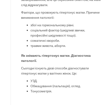
слід відреагувати.
Фактори, що провокують гіпертонус матки. Причини
виникнення патології:
збої на гормональному рівні.
соціальний фактор (шкідливі звички,
професійні шкідливості тощо).
соматичні хвороби.
травми живота, аборти.
Як знімають гіпертонус матки. Діагностика
патології.
Сьогодні існують дієві способи діагностувати
гіпертонус матки у вагітних жінок. Це:
УЗД.
Обмацування (пальпація), огляд.
Тонусометрія.