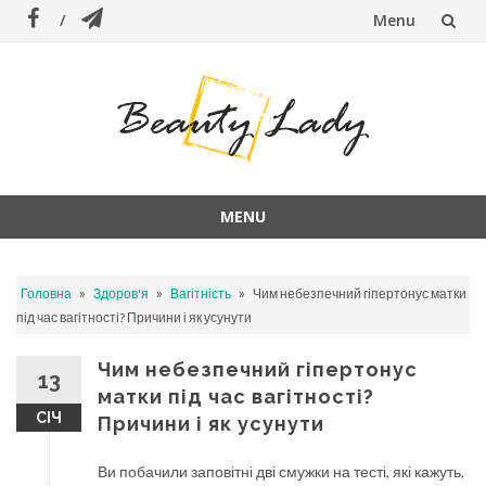
Menu
Skip
to
content
MENU
Skip
to
»
»
»
Головна
Здоров'я
Вагітність
Чим небезпечний гіпертонус матки
content
під час вагітності? Причини і як усунути
Чим небезпечний гіпертонус
13
матки під час вагітності?
СІЧ
Причини і як усунути
Ви побачили заповітні дві смужки на тесті, які кажуть,