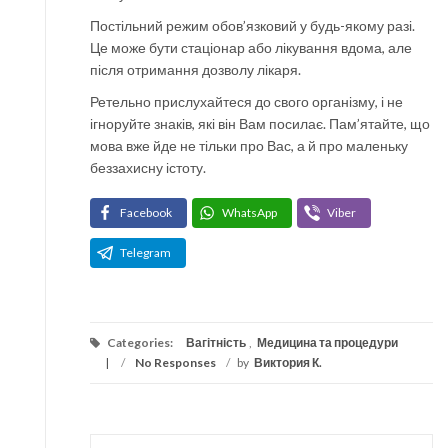
Постільний режим обов’язковий у будь-якому разі.
Це може бути стаціонар або лікування вдома, але
після отримання дозволу лікаря.
Ретельно прислухайтеся до свого організму, і не
ігноруйте знаків, які він Вам посилає. Пам’ятайте, що
мова вже йде не тільки про Вас, а й про маленьку
беззахисну істоту.
Facebook
WhatsApp
Viber
Telegram
Categories:
Вагітність
,
Медицина та процедури
/
No Responses
/
by
Виктория К.