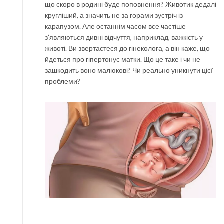
що скоро в родині буде поповнення? Животик дедалі
кругліший, а значить не за горами зустріч із
карапузом. Але останнім часом все частіше
з’являються дивні відчуття, наприклад, важкість у
животі. Ви звертаєтеся до гінеколога, а він каже, що
йдеться про гіпертонус матки. Що це таке і чи не
зашкодить воно малюкові? Чи реально уникнути цієї
проблеми?