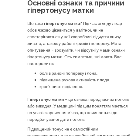
Основні ознаки та причини
гіпертонусу матки
Що таке
гіпертонус матки
? Під час огляду лікар
обов’язково цікавиться у вагітної, чи не
спостерігаються у неї хворобливі відчуття внизу
живота, а також у районі крижів і попереку. Мета
опитування – зрозуміти, чи відсутні у мами ознаки
гіпертонусу матки. Ось симптоми, які мають Вас
насторожити:
болі в районі попереку і лона.
підвищена рухова активність плода.
кров’янисті виділення.
Гіпертонус матки
– це ознака передчасних пологів
або викидня. У медицині під цим поняттям мається
на увазі скорочення м’яза, що починається до
передбачуваної дати пологів.
Підвищений тонус не є самостійним
захворюванням, але це серйозний симптом, на який