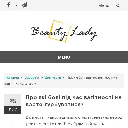
Menu
Skip
to
content
MENU
Skip
to
»
»
»
Головна
Здоров'я
Вагітність
Про які болі під час вагітності не
content
варто турбуватися?
Про які болі під час вагітності не
25
варто турбуватися?
ЛИС
Вагітність – найбільш хвилюючий і трепетний період
у житті кожної жінки. Тому будь-який навіть