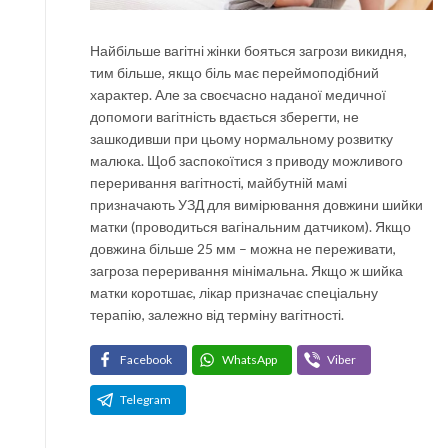
Найбільше вагітні жінки бояться загрози викидня,
тим більше, якщо біль має переймоподібний
характер. Але за своєчасно наданої медичної
допомоги вагітність вдається зберегти, не
зашкодивши при цьому нормальному розвитку
малюка. Щоб заспокоїтися з приводу можливого
переривання вагітності, майбутній мамі
призначають УЗД для вимірювання довжини шийки
матки (проводиться вагінальним датчиком). Якщо
довжина більше 25 мм – можна не переживати,
загроза переривання мінімальна. Якщо ж шийка
матки коротшає, лікар призначає спеціальну
терапію, залежно від терміну вагітності.
Facebook
WhatsApp
Viber
Telegram