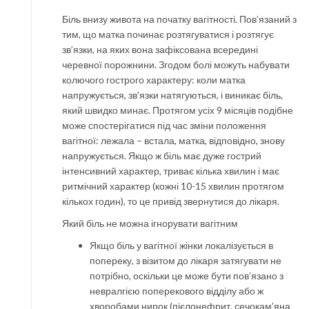
Біль внизу живота на початку вагітності. Пов’язаний з
тим, що матка починає розтягуватися і розтягує
зв’язки, на яких вона зафіксована всередині
черевної порожнини. Згодом болі можуть набувати
колючого гострого характеру: коли матка
напружується, зв’язки натягуються, і виникає біль,
який швидко минає. Протягом усіх 9 місяців подібне
може спостерігатися під час зміни положення
вагітної: лежала – встала, матка, відповідно, знову
напружується. Якщо ж біль має дуже гострий
інтенсивний характер, триває кілька хвилин і має
ритмічний характер (кожні 10-15 хвилин протягом
кількох годин), то це привід звернутися до лікаря.
Який біль не можна ігнорувати вагітним
Якщо біль у вагітної жінки локалізується в
попереку, з візитом до лікаря затягувати не
потрібно, оскільки це може бути пов’язано з
невралгією поперекового відділу або ж
хворобами нирок (пієлонефрит, сечокам’яна