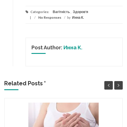
Categories:
Вагітність
,
Здоров'я
/
No Responses
/
by
Инна К.
Post Author:
Инна К.
Related Posts '