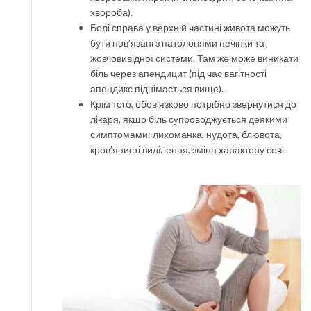
хвороба).
Болі справа у верхній частині живота можуть
бути пов’язані з патологіями печінки та
жовчовивідної системи. Там же може виникати
біль через апендицит (під час вагітності
апендикс піднімається вище).
Крім того, обов’язково потрібно звернутися до
лікаря, якщо біль супроводжується деякими
симптомами: лихоманка, нудота, блювота,
кров’янисті виділення, зміна характеру сечі.