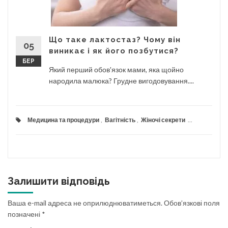
Що таке лактостаз? Чому він
05
виникає і як його позбутися?
БЕР
Який перший обов'язок мами, яка щойно
народила малюка? Грудне вигодовування....
Медицина та процедури
,
Вагітність
,
Жіночі секрети
...
Залишити відповідь
Ваша e-mail адреса не оприлюднюватиметься.
Обов’язкові поля
позначені
*