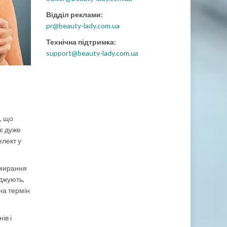
Відділ реклами:
pr@beauty-lady.com.ua
Технічна підтримка:
support@beauty-lady.com.ua
, що
 є дуже
елект у
вмирання
рджують,
на термін
ів і