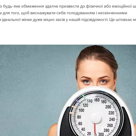
ого будь-яке обмеження здатне призвести до фізичної або емоційної 
м для того, щоб виснажувати себе голодуванням і нескінченними
ідеальної жінки дуже міцно засів у нашій підсвідомості. Це штовхає 