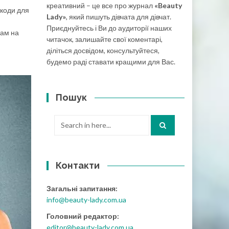
креативний – це все про журнал
«Beauty
шкоди для
Lady»
, який пишуть дівчата для дівчат.
Приєднуйтесь і Ви до аудиторії наших
мам на
читачок, залишайте свої коментарі,
діліться досвідом, консультуйтеся,
будемо раді ставати кращими для Вас.
Пошук
Search
for:
Контакти
Загальні запитання:
info@beauty-lady.com.ua
Головний редактор:
editor@beauty-lady.com.ua