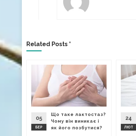
Related Posts '
ний
тки
ості?
сунути
ні дві
 кажуть,
Що таке лактостаз?
уде...
05
24
Чому він виникає і
БЕР
як його позбутися?
ЛЮТ
оцедури