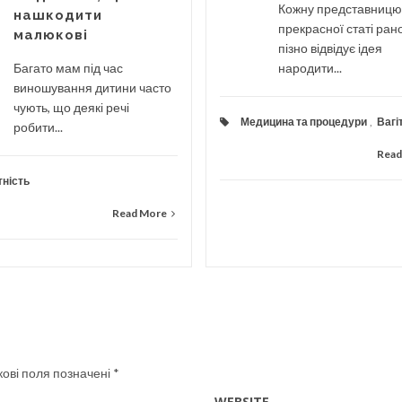
Кожну представницю
нашкодити
прекрасної статі ран
малюкові
пізно відвідує ідея
Багато мам під час
народити...
виношування дитини часто
чують, що деякі речі
Медицина та процедури
,
Вагі
робити...
Read
тність
Read More
кові поля позначені
*
WEBSITE