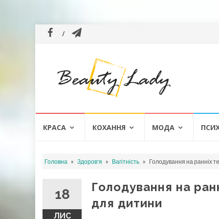
Skip
КРАСА
КОХАННЯ
МОДА
ПСИ
to
content
»
»
»
Головна
Здоров'я
Вагітність
Голодування на ранніх те
Голодування на ранн
18
для дитини
ЛИС