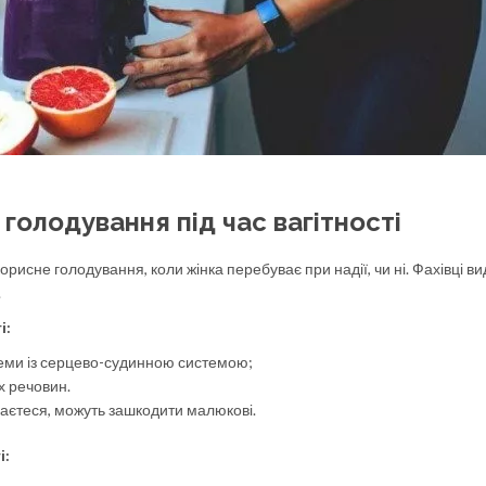
голодування під час вагітності
орисне голодування, коли жінка перебуває при надії, чи ні. Фахівці в
.
і:
еми із серцево-судинною системою;
х речовин.
ваєтеся, можуть зашкодити малюкові.
і: