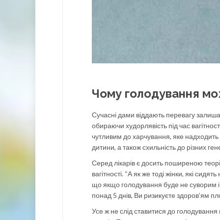
Чому голодування мо
Сучасні дами віддають перевагу залиша
обираючи худорлявість під час вагітнос
чутливим до харчування, яке надходить 
дитини, а також схильність до різних ген
Серед лікарів є досить поширеною теор
вагітності. “А як же тоді жінки, які сидят
що якщо голодування буде не суворим і 
понад 5 днів, Ви ризикуєте здоров’ям пл
Усе ж не слід ставитися до голодування 