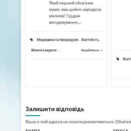
Який перший обов'язок
мами, яка щойно народила
ad More
малюка? Грудне
вигодовування....
Медицина та процедури
,
Вагітність
,
Жіночі секрети
...
Read More
Вагі
Залишити відповідь
Ваша e-mail адреса не оприлюднюватиметься.
Обов’яз
NAME
*
EMAIL
*