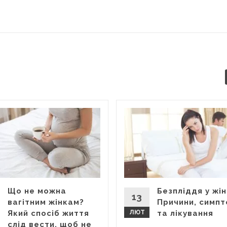
Що не можна
Безпліддя у жін
13
вагітним жінкам?
Причини, симп
Який спосіб життя
ЛЮТ
та лікування
слід вести, щоб не