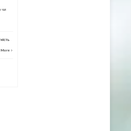
Read More
о чи
тність
 More