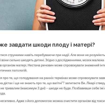
же завдати шкоди плоду і матері?
тися стрункими навіть перебуваючи при надії. Але вони не розуміють
ті вони сильно шкодять дитині. Згідно з дослідженнями, мозок малюка
в організм матері. Нестача речовин може спровокувати знижений інт
етичних патологій.
ія про те, що голодування на ранніх термінах може спровокувати за
ь на дієтах і ще не знають про те, що вагітні”? запитаєте Ви. Лікарі стве
не тривалим (максимум 3 дні) – шкоди не буде. Позбавивши себе їжі 
ода.
негативно. Адже з його допомогою можна очистити організм від токсин