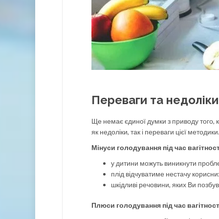
Переваги та недоліки 
Ще немає єдиної думки з приводу того, к
як недоліки, так і переваги цієї методики
Мінуси голодування під час вагітност
у дитини можуть виникнути пробл
плід відчуватиме нестачу корисни
шкідливі речовини, яких Ви позбу
Плюси голодування під час вагітност