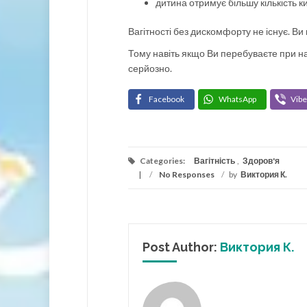
дитина отримує більшу кількість к
Вагітності без дискомфорту не існує. Ви
Тому навіть якщо Ви перебуваєте при на
серйозно.
Facebook
WhatsApp
Vibe
Categories:
Вагітність
,
Здоров'я
/
No Responses
/
by
Виктория К.
Post Author:
Виктория К.