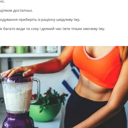
но.
 цілком достатньо.
олодування приберіть із раціону шкідливу їжу.
багато води та соку і деякий час їжте тільки овочеву їжу.