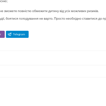
исню;
 не зможете повністю обмежити дитину від усіх можливих ризиків.
дії, боятися голодування не варто. Просто необхідно ставитися до п
r
Telegram