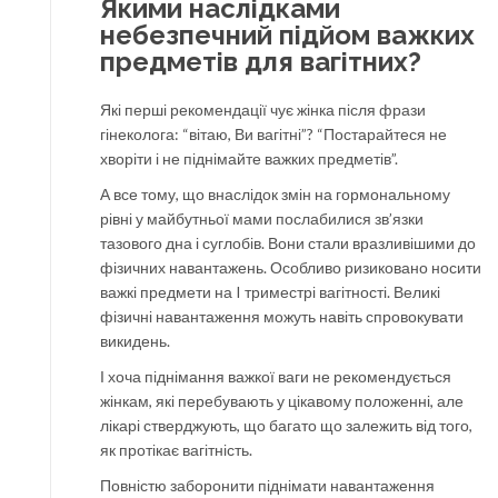
Якими наслідками
небезпечний підйом важких
предметів для вагітних?
Які перші рекомендації чує жінка після фрази
гінеколога: “вітаю, Ви вагітні”? “Постарайтеся не
хворіти і не піднімайте важких предметів”.
А все тому, що внаслідок змін на гормональному
рівні у майбутньої мами послабилися зв’язки
тазового дна і суглобів. Вони стали вразливішими до
фізичних навантажень. Особливо ризиковано носити
важкі предмети на I триместрі вагітності. Великі
фізичні навантаження можуть навіть спровокувати
викидень.
І хоча піднімання важкої ваги не рекомендується
жінкам, які перебувають у цікавому положенні, але
лікарі стверджують, що багато що залежить від того,
як протікає вагітність.
Повністю заборонити піднімати навантаження