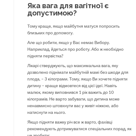
Яка вага для вагітної є
допустимою?
Тому краще, якщо майбутня матуся попросить
близьких про допомогу.
Але що робити, якщо у Вас немає Вибору.
Наприклад, йдеться про роботу. Або ж необхідно
підняти первістка?
Лікарі стверджують, що максимальна вага, яку
дозволено піднімати майбутній мамі без шкоди для
плода, – 3 кілограми. Тому, якщо Ви хочете підняти
дитину – краще відмовтеся від цієї ідеї. Навіть
малюк, якому виповнився 1 рік важить до 10
кілограмів. Не варто забувати, що дитина може
ненавмисно штовхнути вас у живіт ніжкою, або
натиснути на нього.
Якщо підняти важку річ все ж варто, фахівці
рекомендують дотримуватися спеціальних порад, як
це зробити: