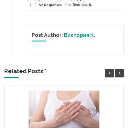
/
No Responses
/
by
Виктория К.
Post Author:
Виктория К.
Related Posts '