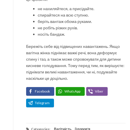
не нахиляйтеся, а присідайте.
спирайтеся на всю ступню.
беріть вантаж обома руками.
не робіть різких рухів.
носіть бандаж.
Бережіть себе від підвищених навантажень. Якщо
вагітна жінка піднімає важкі речі, вона деформує
спину і таз, а також може спровокувати для дитини
кисневе голодування. Тому перед тим, як вирішуєте:
піднімати великі навантаження, чи ні, подумайте
наскільки це доцільно.
Facebook
WhatsApp
Viber
Telegram
Categories:
Вагітність
,
Здоров'я