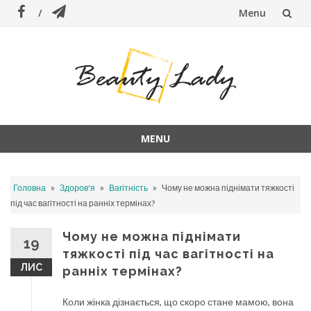
Menu
Skip
to
content
MENU
Skip
to
»
»
»
Головна
Здоров'я
Вагітність
Чому не можна піднімати тяжкості
content
під час вагітності на ранніх термінах?
Чому не можна піднімати
19
тяжкості під час вагітності на
ЛИС
ранніх термінах?
Коли жінка дізнається, що скоро стане мамою, вона