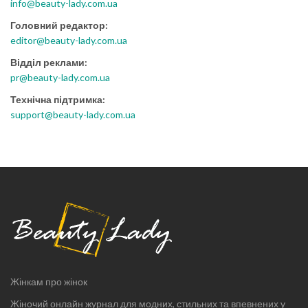
info@beauty-lady.com.ua
Головний редактор:
editor@beauty-lady.com.ua
Відділ реклами:
pr@beauty-lady.com.ua
Технічна підтримка:
support@beauty-lady.com.ua
Жінкам про жінок
Жіночий онлайн журнал для модних, стильних та впевнених у