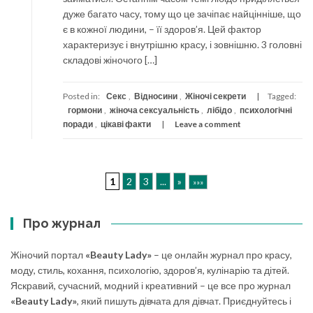
дуже багато часу, тому що це зачіпає найцінніше, що
є в кожної людини, – її здоров’я. Цей фактор
характеризує і внутрішню красу, і зовнішню. 3 головні
складові жіночого […]
Posted in:
Секс
,
Відносини
,
Жіночі секрети
Tagged:
гормони
,
жіноча сексуальність
,
лібідо
,
психологічні
поради
,
цікаві факти
Leave a comment
1
2
3
...
»
»»»
Про журнал
Жіночий портал
«Beauty Lady»
– це онлайн журнал про красу,
моду, стиль, кохання, психологію, здоров’я, кулінарію та дітей.
Яскравий, сучасний, модний і креативний – це все про журнал
«Beauty Lady»
, який пишуть дівчата для дівчат. Приєднуйтесь і