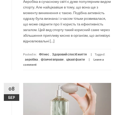
Аеробіка в сучасному світі є дуже популярним видом
спорту. Але найцікавіше в тому, що вона ще з
моменту виникнення є такою. Подібна активність
одразу була визнана і з часом тільки розвивалася,
що може свідчити про її користь та ефективність
загалом. Цей вид спорту такий корисний саме через
збільшення припливу кисню в організм, що активізує
відновлювальні […]
Posted in:
Фітнес
,
Здоровий спосіб життя
Tagged:
аеробіка
,
фізичні вправи
,
цікаві факти
Leave a
comment
08
БЕР