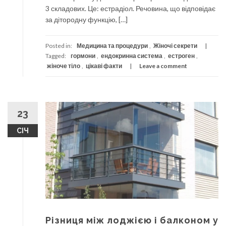
3 складових. Це: естрадіол. Речовина, що відповідає
за дітородну функцію, […]
Posted in:
Медицина та процедури
,
Жіночі секрети
Tagged:
гормони
,
ендокринна система
,
естроген
,
жіноче тіло
,
цікаві факти
Leave a comment
23
СІЧ
Різниця між лоджією і балконом у