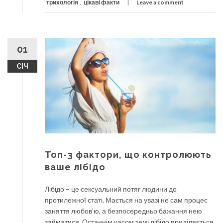
трихологія
,
цікаві факти
Leave a comment
01
СІЧ
Топ-3 фактори, що контролюють
ваше лібідо
Лібідо – це сексуальний потяг людини до
протилежної статі. Мається на увазі не сам процес
заняття любов’ю, а безпосередньо бажання нею
займатися. Останнім часом темі лібідо приділяється