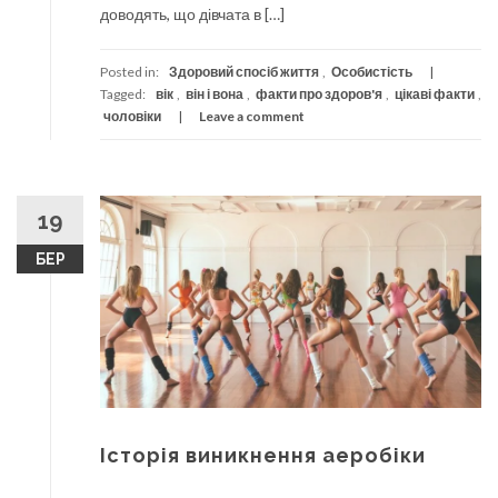
доводять, що дівчата в […]
Posted in:
Здоровий спосіб життя
,
Особистість
Tagged:
вік
,
він і вона
,
факти про здоров'я
,
цікаві факти
,
чоловіки
Leave a comment
19
БЕР
Історія виникнення аеробіки