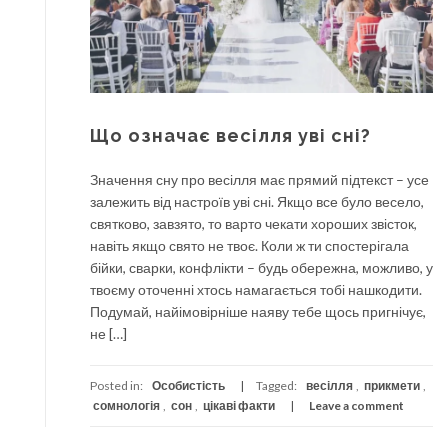
Що означає весілля уві сні?
Значення сну про весілля має прямий підтекст – усе
залежить від настроїв уві сні. Якщо все було весело,
святково, завзято, то варто чекати хороших звісток,
навіть якщо свято не твоє. Коли ж ти спостерігала
бійки, сварки, конфлікти – будь обережна, можливо, у
твоєму оточенні хтось намагається тобі нашкодити.
Подумай, найімовірніше наяву тебе щось пригнічує,
не […]
Posted in:
Особистість
Tagged:
весілля
,
прикмети
,
сомнологія
,
сон
,
цікаві факти
Leave a comment