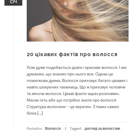
СІЧ
20 цікавих фактів про волосся
Усім дуже подобається довге і красиве волосся. І ми
думаємо, що знаємо про нього все. Однак це
помилкова думка. Волосся приховує багато цікавих і
навіть шокуючих таємниць. Що ж приховує чоловіче
та жіноче волосся. Цікаві факти зараз розповімо.
Маски геть або що потрібно знати про волосся
Структура волосини – це кератин. З таких самих
білок […]
Posted in:
Волосся
Tagged:
догляд за волоссям
,