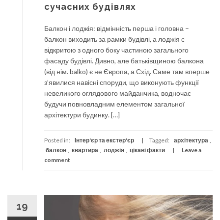
сучасних будівлях
Балкон і лоджія: відмінність перша і головна –
балкон виходить за рамки будівлі, а лоджія є
відкритою з одного боку частиною загального
фасаду будівлі. Дивно, але батьківщиною балкона
(від нім. balko) є не Європа, а Схід. Саме там вперше
з’явилися навісні споруди, що виконують функції
невеликого оглядового майданчика, водночас
будучи повновладним елементом загальної
архітектури будинку. […]
Posted in:
Інтер'єр та екстер'єр
Tagged:
архітектура
,
балкон
,
квартира
,
лоджія
,
цікаві факти
Leave a
comment
19