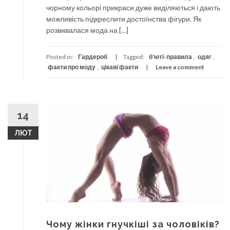
чорному кольорі прикраси дуже виділяються і дають
можливість підкреслити достоїнства фігури. Як
розвивалася мода на […]
Posted in:
Гардероб
Tagged:
б'юті-правила
,
одяг
,
факти про моду
,
цікаві факти
Leave a comment
14
ЛЮТ
Чому жінки гнучкіші за чоловіків?