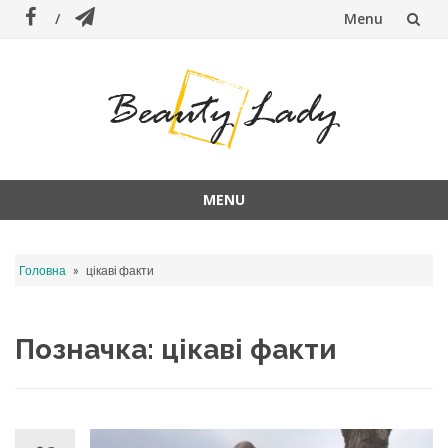
Menu
Skip
to
content
MENU
Skip
to
»
Головна
цікаві факти
content
Позначка:
цікаві факти