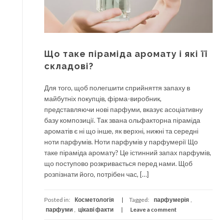
Що таке піраміда аромату і які її
складові?
Для того, щоб полегшити сприйняття запаху в
майбутніх покупців, фірма-виробник,
представляючи нові парфуми, вказує асоціативну
базу композиції. Так звана ольфакторна піраміда
ароматів є ні що інше, як верхні, нижні та середні
ноти парфумів. Ноти парфумів у парфумерії Що
таке піраміда аромату? Це істинний запах парфумів,
що поступово розкривається перед нами. Щоб
розпізнати його, потрібен час, […]
Posted in:
Косметологія
Tagged:
парфумерія
,
парфуми
,
цікаві факти
Leave a comment