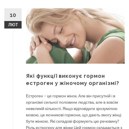
10
ЛЮТ
Які функції виконує гормон
естроген у жіночому організмі?
Естроген – це гормон жінок. Але він присутній і в
організмі сильної половини людства, але в зовсім
невеликій кількості. Якщо відповідати зрозумілою
мовою, це яєчникові гормони, що дають змогу жінці
бути жінкою. Які складові формують цю речовину?
Роль естрогену для жінки Цей гормон складається з