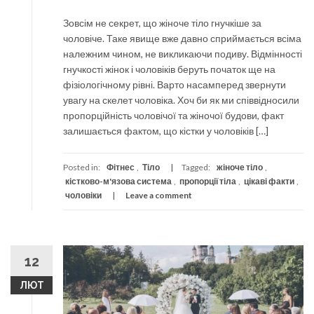
Зовсім не секрет, що жіноче тіло гнучкіше за
чоловіче. Таке явище вже давно сприймається всіма
належним чином, не викликаючи подиву. Відмінності
гнучкості жінок і чоловіків беруть початок ще на
фізіологічному рівні. Варто насамперед звернути
увагу на скелет чоловіка. Хоч би як ми співвідносили
пропорційність чоловічої та жіночої будови, факт
залишається фактом, що кістки у чоловіків […]
Posted in:
Фітнес
,
Тіло
Tagged:
жіноче тіло
,
кістково-м'язова система
,
пропорції тіла
,
цікаві факти
,
чоловіки
Leave a comment
12
ЛЮТ