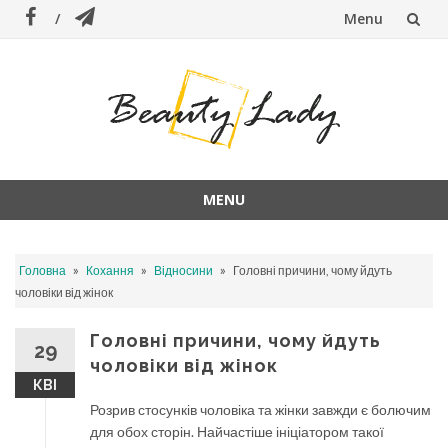
Menu
Skip
to
content
MENU
Skip
to
»
»
»
Головна
Кохання
Відносини
Головні причини, чому йдуть
content
чоловіки від жінок
Головні причини, чому йдуть
29
чоловіки від жінок
КВІ
Розрив стосунків чоловіка та жінки завжди є болючим
для обох сторін. Найчастіше ініціатором такої