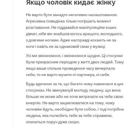
Якщо чоловік кидає жінку
Не варто бути занадто негативно налаштованою.
Агресивна поведінка тільки погіршить момент
розставання. Не піддавайся маніпуляціям інших
дівчат, ніби він знайшов когось кращого, молодшого,
з довгими ногами. Адже насправді кохають не за
ноги і навіть не за однаковий смак у музиці.
Усі ми змінюємося, і змінюємося щодня. Ці стосунки
були прекрасним періодом у житті двох людей. Тому
якщо ваше спільне проведення часу вичерпало
себе, то не варто мучити ні партнера, ні себе.
Будь вдячною за те, що багато чому навчилася в цих
стосунках. Не звинувачуй молоду людину, що вона
більше не може або не хоче витрачати на тебе свою
енергію. Не варто зациклюватися на тому, чому
чоловіки йдуть, необхідно бути собою, і тоді потрібна
людина, яка полюбить тебе за тебе справжню,
опиниться поруч дуже скоро.