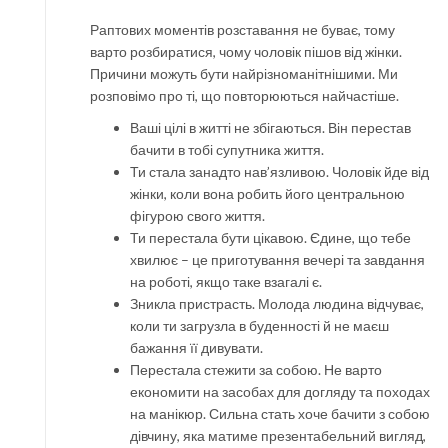
Раптових моментів розставання не буває, тому
варто розбиратися, чому чоловік пішов від жінки.
Причини можуть бути найрізноманітнішими. Ми
розповімо про ті, що повторюються найчастіше.
Ваші цілі в житті не збігаються. Він перестав
бачити в тобі супутника життя.
Ти стала занадто нав’язливою. Чоловік йде від
жінки, коли вона робить його центральною
фігурою свого життя.
Ти перестала бути цікавою. Єдине, що тебе
хвилює – це приготування вечері та завдання
на роботі, якщо таке взагалі є.
Зникла пристрасть. Молода людина відчуває,
коли ти загрузла в буденності й не маєш
бажання її дивувати.
Перестала стежити за собою. Не варто
економити на засобах для догляду та походах
на манікюр. Сильна стать хоче бачити з собою
дівчину, яка матиме презентабельний вигляд,