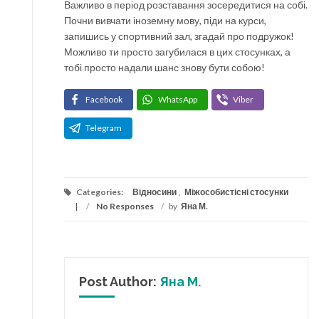
Важливо в період розставання зосередитися на собі.
Почни вивчати іноземну мову, піди на курси,
запишись у спортивний зал, згадай про подружок!
Можливо ти просто загубилася в цих стосунках, а
тобі просто надали шанс знову бути собою!
Facebook
WhatsApp
Viber
Telegram
Categories:
Відносини
,
Міжособистісні стосунки
/
No Responses
/
by
Яна М.
Post Author:
Яна М.